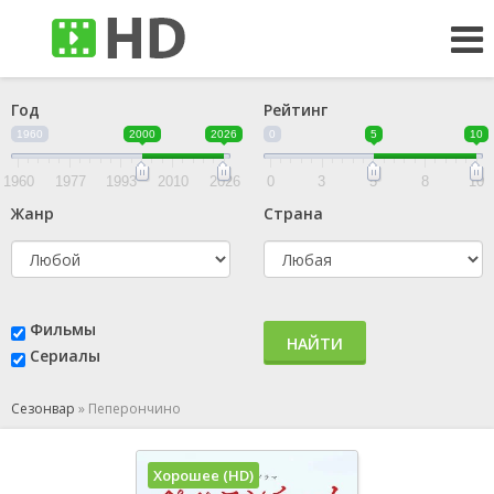
Год
Рейтинг
1960
2000
2026
0
5
10
1960
1977
1993
2010
2026
0
3
5
8
10
Жанр
Страна
Фильмы
НАЙТИ
Сериалы
Сезонвар
»
Пеперончино
Хорошее (HD)