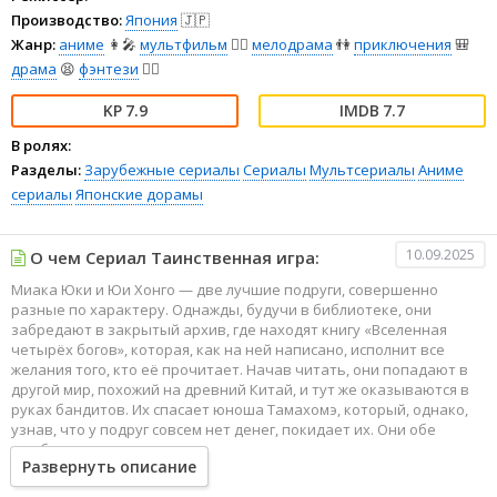
Производство:
Япония
🇯🇵
Жанр:
аниме
👩‍🎤
мультфильм
🧚‍♀️
мелодрама
👫
приключения
🎒
драма
😫
фэнтези
🧝‍♂️
7.9
7.7
В ролях:
Разделы:
Зарубежные сериалы
Сериалы
Мультсериалы
Аниме
сериалы
Японские дорамы
10.09.2025
О чем Сериал Таинственная игра:
Миака Юки и Юи Хонго — две лучшие подруги, совершенно
разные по характеру. Однажды, будучи в библиотеке, они
забредают в закрытый архив, где находят книгу «Вселенная
четырёх богов», которая, как на ней написано, исполнит все
желания того, кто её прочитает. Начав читать, они попадают в
другой мир, похожий на древний Китай, и тут же оказываются в
руках бандитов. Их спасает юноша Тамахомэ, который, однако,
узнав, что у подруг совсем нет денег, покидает их. Они обе
влюбляются в таинственного спасителя.
Развернуть описание
В этом мире существует четыре государства, расположенные в