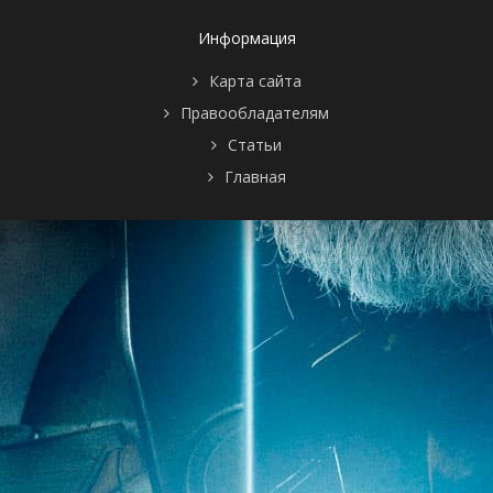
2 сезон 14
Bewitched
25 декабря
серия
Illusions
1995
Информация
2 сезон 13
Рассвет чувств
21 декабря
серия
1995
Карта сайта
2 сезон 12
Околдованная
14 декабря
серия
теплота
1995
Правообладателям
2 сезон 11
Растоптанная
7 декабря
Статьи
серия
любовь
1995
2 сезон 10
Адский мираж
30 ноября
Главная
серия
1995
2 сезон 9
Ледяные
23 ноября
серия
защитники
1995
2 сезон 8
Нурико, прощай
16 ноября
серия
навсегда
1995
2 сезон 7
Убитый,
9 ноября
серия
пытаясь стать
1995
воином Судзаку
2 сезон 6
Водоворот
2 ноября
серия
сомнений
1995
2 сезон 5
Всполохи битвы
26 октября
серия
1995
2 сезон 4
Тайны
19 октября
серия
начинают
1995
двигаться