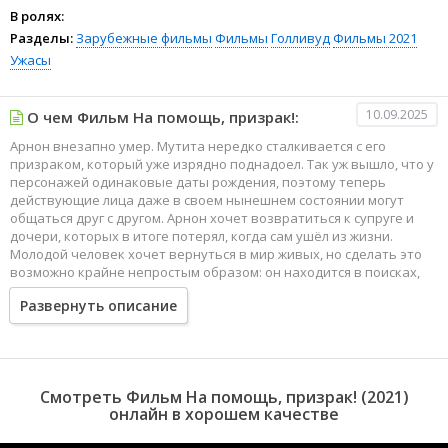
В ролях:
Разделы:
Зарубежные фильмы
Фильмы
Голливуд
Фильмы 2021
Ужасы
10.09.2025
О чем Фильм На помощь, призрак!:
Арнон внезапно умер. Мутита нередко сталкивается с его
призраком, который уже изрядно поднадоел. Так уж вышло, что у
персонажей одинаковые даты рождения, поэтому теперь
действующие лица даже в своем нынешнем состоянии могут
общаться друг с другом. Арнон хочет возвратиться к супруге и
дочери, которых в итоге потерял, когда сам ушёл из жизни.
Молодой человек хочет вернуться в мир живых, но сделать это
возможно крайне непростым образом: он находится в поисках,
помогая всем призракам, которые нуждаются в его поддержке.
Развернуть описание
Мутита же становится тем самым проводником, который должен
помочь уже ему самому.
Смотреть Фильм На помощь, призрак! (2021)
онлайн в хорошем качестве