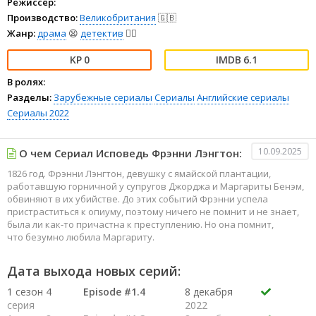
Режиссёр:
Производство:
Великобритания
🇬🇧
Жанр:
драма
😫
детектив
🕵️‍♂️
0
6.1
В ролях:
Разделы:
Зарубежные сериалы
Сериалы
Английские сериалы
Сериалы 2022
10.09.2025
О чем Сериал Исповедь Фрэнни Лэнгтон:
1826 год. Фрэнни Лэнгтон, девушку с ямайской плантации,
работавшую горничной у супругов Джорджа и Маргариты Бенэм,
обвиняют в их убийстве. До этих событий Фрэнни успела
пристраститься к опиуму, поэтому ничего не помнит и не знает,
была ли как-то причастна к преступлению. Но она помнит,
что безумно любила Маргариту.
Дата выхода новых серий:
1 сезон 4
Episode #1.4
8 декабря
серия
2022