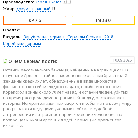
Производство:
Корея Южная
🇰🇷
Жанр:
документальный
📑
7.6
0
В ролях:
Разделы:
Зарубежные сериалы
Сериалы
Сериалы 2018
Корейские дорамы
10.09.2025
О чем Сериал Кости:
Останки мексиканского беженца, найденные на границе с США
в пустыне Аризоны; тайно захороненные останки британской
женщины средних лет, обнаруженные в виде множества
фрагментов костей; молодого солдата, погибшего во время
Корейской войны около 70 лет назад; и останки людей, убитых
во время расстрела демонстрации в Кванджу, рассказывают
историю. Истории загадочных смертей и событий по всему миру
раскрываются ведущими учеными в области судебной
антропологии и затрагивает происхождение человечества,
возвращая к жизни древних людей с помощью фрагментов
их костей.