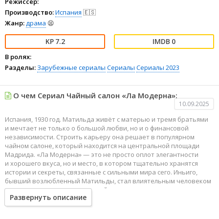
Режиссёр:
Производство:
Испания
🇪🇸
Жанр:
драма
😫
7.2
0
В ролях:
Разделы:
Зарубежные сериалы
Сериалы
Сериалы 2023
О чем Сериал Чайный салон «Ла Модерна»:
10.09.2025
Испания, 1930 год. Матильда живёт с матерью и тремя братьями
и мечтает не только о большой любви, но и о финансовой
независимости. Строить карьеру она решает в популярном
чайном салоне, который находится на центральной площади
Мадрида. «Ла Модерна» — это не просто оплот элегантности
и хорошего вкуса, но и место, в котором тщательно хранятся
истории и секреты, связанные с сильными мира сего. Иньиго,
бывший возлюбленный Матильды, стал влиятельным человеком
и вновь начинает оказывать ей знаки внимания, но девушка
Развернуть описание
боится ошибиться в нем. Новых коллег она воспринимает
как вторую семью и не подозревает, в какие интересные
и одновременно опасные приключения ее с ними занесет.