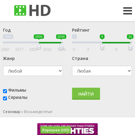
Год
Рейтинг
1960
2000
2026
0
5
10
1960
1977
1993
2010
2026
0
3
5
8
10
Жанр
Страна
Фильмы
НАЙТИ
Сериалы
Сезонвар
»
Восьмидесятые
Хорошее (HD)