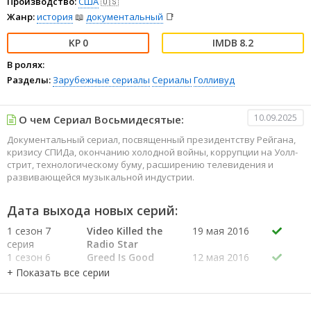
Производство:
США
🇺🇸
Жанр:
история
📖
документальный
📑
0
8.2
В ролях:
Разделы:
Зарубежные сериалы
Сериалы
Голливуд
10.09.2025
О чем Сериал Восьмидесятые:
Документальный сериал, посвященный президентству Рейгана,
кризису СПИДа, окончанию холодной войны, коррупции на Уолл-
стрит, технологическому буму, расширению телевидения и
развивающейся музыкальной индустрии.
Дата выхода новых серий:
1 сезон 7
Video Killed the
19 мая 2016
серия
Radio Star
1 сезон 6
Greed Is Good
12 мая 2016
серия
1 сезон 5
The Tech Boom
30 июня
серия
2016
1 сезон 4
Tear Down This
28 апреля