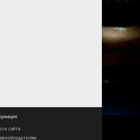
ормация
рта сайта
авообладателям