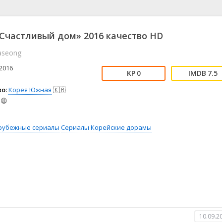
📖 История
🤪 Комедия
🎥 Короткометражка
🔪 Криминал
рама
🎼 Музыка
🧚‍♀️ Мультфильм
Счастливый дом» 2016 качество HD
л
👨‍💼 Новости
🎒 Приключения
seong
ьное тв
👨‍👩‍👧‍👦 Семейный
⚽ Спорт
у
🤯 Триллер
😱 Ужасы
2016
0
7.5
астика
🤠 Фильм-нуар
🧝‍♂️ Фэнтези
о:
Корея Южная
🇰🇷
ония
😫
рубежные сериалы
Сериалы
Корейские дорамы
10.09.2