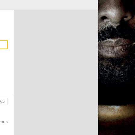
025
езно