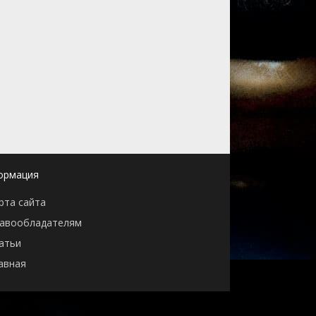
ормация
рта сайта
авообладателям
атьи
авная