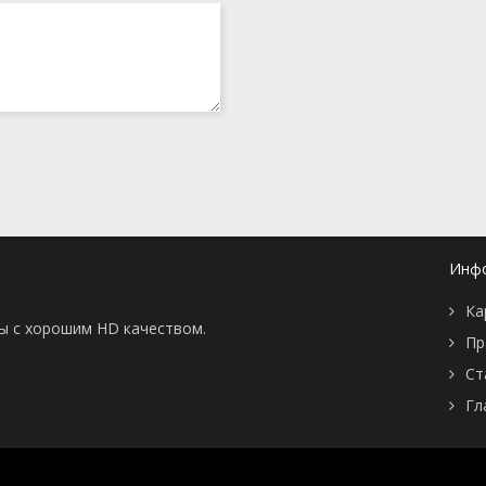
Инф
Ка
ны с хорошим HD качеством.
Пр
Ст
Гл