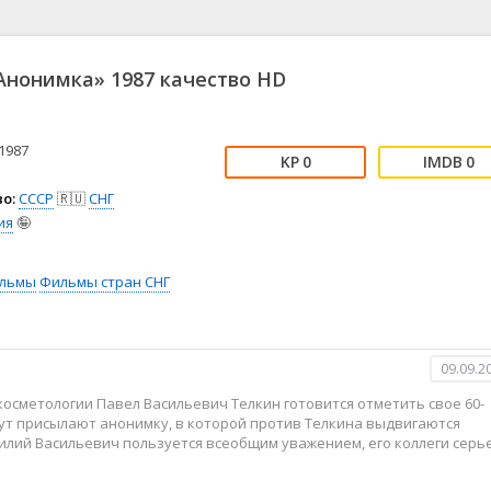
📖 История
🤪 Комедия
🎥 Короткометражка
🔪 Криминал
рама
🎼 Музыка
🧚‍♀️ Мультфильм
нонимка» 1987 качество HD
л
👨‍💼 Новости
🎒 Приключения
ьное тв
👨‍👩‍👧‍👦 Семейный
⚽ Спорт
у
🤯 Триллер
😱 Ужасы
1987
0
0
астика
🤠 Фильм-нуар
🧝‍♂️ Фэнтези
о:
СССР
🇷🇺
СНГ
ония
ия
🤪
льмы
Фильмы стран СНГ
09.09.2
косметологии Павел Васильевич Телкин готовится отметить свое 60-
тут присылают анонимку, в которой против Телкина выдвигаются
силий Васильевич пользуется всеобщим уважением, его коллеги серь