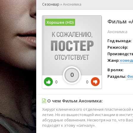
🎲 Игра
Сезонвар
»
Анонимка
🎙 Концерт
👫 Мелод
Фильм «А
Хорошее (HD)
🕺 Мюзик
Анонимка
👨‍💻 Реал
🎤 Ток-шо
Год выхода:
🧙‍♀️ Фант
Режиссёр:
Производств
🏅 Церем
Жанр:
комед
В ролях:
0
Разделы:
Фи
0
0
О чем Фильм Анонимка:
Хирург клинического отделения пластической 
летие. Но из вышестоящей инстанции в инсти
абсурдные обвинения. Несмотря на то, что Ва
подходят к этому «сигналу».