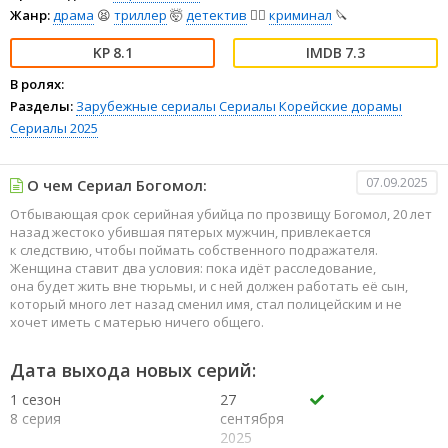
Жанр:
драма
😫
триллер
🤯
детектив
🕵️‍♂️
криминал
🔪
8.1
7.3
В ролях:
Разделы:
Зарубежные сериалы
Сериалы
Корейские дорамы
Сериалы 2025
07.09.2025
О чем Сериал Богомол:
Отбывающая срок серийная убийца по прозвищу Богомол, 20 лет
назад жестоко убившая пятерых мужчин, привлекается
к следствию, чтобы поймать собственного подражателя.
Женщина ставит два условия: пока идёт расследование,
она будет жить вне тюрьмы, и с ней должен работать её сын,
который много лет назад сменил имя, стал полицейским и не
хочет иметь с матерью ничего общего.
Дата выхода новых серий:
1 сезон
27
8 серия
сентября
2025