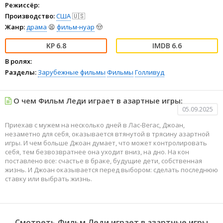
Режиссёр:
Производство:
США
🇺🇸
Жанр:
драма
😫
фильм-нуар
🤠
6.8
6.6
В ролях:
Разделы:
Зарубежные фильмы
Фильмы
Голливуд
О чем Фильм Леди играет в азартные игры:
05.09.2025
Приехав с мужем на несколько дней в Лас-Вегас, Джоан,
незаметно для себя, оказывается втянутой в трясину азартной
игры. И чем больше Джоан думает, что может контролировать
себя, тем безвозвратнее она уходит вниз, на дно. На кон
поставлено все: счастье в браке, будущие дети, собственная
жизнь. И Джоан оказывается перед выбором: сделать последнюю
ставку или выбрать жизнь.
Смотреть Фильм Леди играет в азартные игры