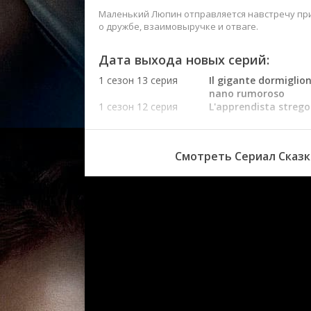
Маленький Люпин отправляется навстречу при
о дружбе, взаимовыручке и отваге.
Дата выхода новых серий:
1 сезон 13 серия
Il gigante dormiglione
nano rumoroso
1 сезон 12 серия
L'apprendista strego
la strega
1 сезон 11 серия
L'orco e la fatina
1 сезон 10 серия
La leggenda del
Смотреть Сериал Сказк
coccodrillo
1 сезон 9 серия
Il discepolo e i venti 
1 сезон 8 серия
Il pescatore, la fenice
pesce
1 сезон 7 серия
La contadina e il viol
magico
1 сезон 6 серия
L'acrobata e il gigan
1 сезон 5 серия
La principessa e la ti
gigantesca
1 сезон 4 серия
I tre eroi e il drago
1 сезон 3 серия
La principessa zucca
1 сезон 2 серия
La maraca magica