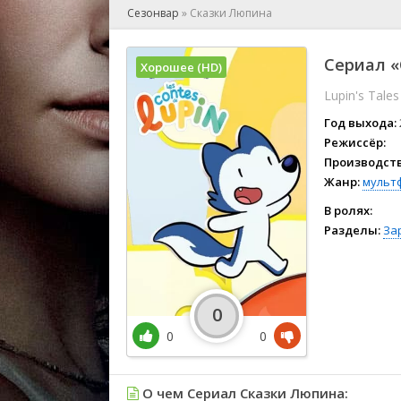
🎲 Игра
Сезонвар
»
Сказки Люпина
🎙 Концерт
👫 Мелод
Сериал «
Хорошее (HD)
🕺 Мюзик
Lupin's Tales
👨‍💻 Реал
🎤 Ток-шо
Год выхода:
🧙‍♀️ Фант
Режиссёр:
Производств
🏅 Церем
Жанр:
мульт
В ролях:
Разделы:
За
0
0
0
О чем Сериал Сказки Люпина: