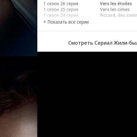
1 сезон 26 серия
Vers les étoiles
1 сезон 25 серия
Vers les cimes
1 сезон 24 серия
Piccard, des so
abysses
1 сезон 23 серия
Alexandra David-
1 сезон 22 серия
Roald Amundsen e
1 сезон 21 серия
Stanley et Living
Смотреть Сериал Жили-были
1 сезон 20 серия
Stuart et Burke
1 сезон 19 серия
Lewis et Clark
1 сезон 18 серия
Humboldt
1 сезон 17 серия
James Cook
1 сезон 16 серия
La Condamine
1 сезон 15 серия
Bruce et les sour
1 сезон 14 серия
Bougainville et le
1 сезон 13 серия
Béring
1 сезон 12 серия
Cabeza de Vaca
1 сезон 11 серия
Magellan et Del 
1 сезон 10 серия
Amerigo Vespucc
1 сезон 9 серия
Les frères Pinzon,
cachée de Chris
1 сезон 8 серия
Les Tassis, maîtr
1 сезон 7 серия
Vasco de Gama
1 сезон 6 серия
Les grandes jonq