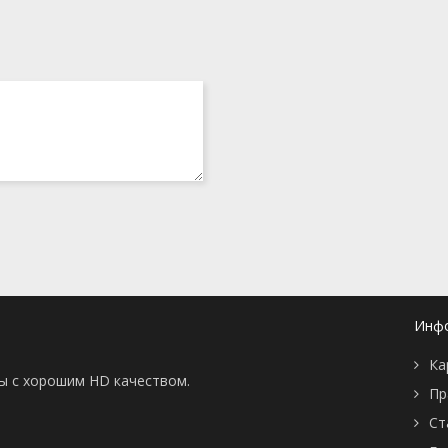
Инф
Ка
ны с хорошим HD качеством.
Пр
Ст