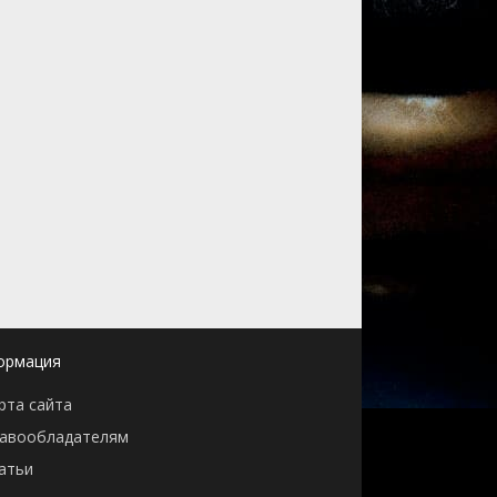
ормация
рта сайта
авообладателям
атьи