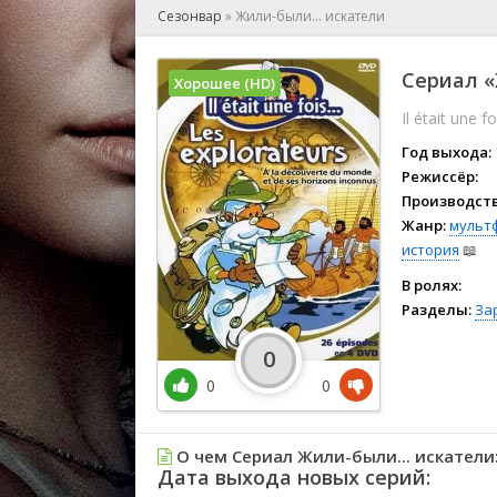
🎲 Игра
Сезонвар
»
Жили-были... искатели
🎙 Концерт
👫 Мелод
Сериал «
Хорошее (HD)
🕺 Мюзик
Il était une fo
👨‍💻 Реал
🎤 Ток-шо
Год выхода:
🧙‍♀️ Фант
Режиссёр:
Производств
🏅 Церем
Жанр:
мульт
история
📖
В ролях:
Разделы:
За
0
0
0
О чем Сериал Жили-были... искатели
Дата выхода новых серий: