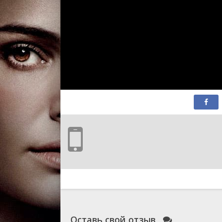
1 сезон 5 серия
Ibn Battuta (sur 
Marco Polo)
1 сезон 4 серия
Gengis Khan
1 сезон 3 серия
Erik le Rouge et 
de l'Amérique
1 сезон 2 серия
Alexandre le Gra
1 сезон 1 серия
Les premiers nav
Оставь свой отзыв