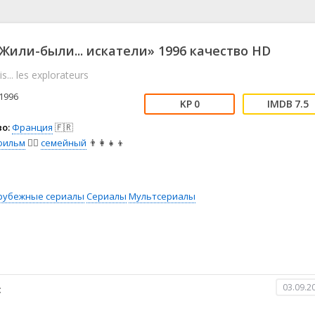
📖 История
🤪 Комедия
🎥 Короткометражка
🔪 Криминал
рама
🎼 Музыка
🧚‍♀️ Мультфильм
Жили-были... искатели» 1996 качество HD
л
👨‍💼 Новости
🎒 Приключения
is... les explorateurs
ьное тв
👨‍👩‍👧‍👦 Семейный
⚽ Спорт
у
🤯 Триллер
😱 Ужасы
1996
0
7.5
астика
🤠 Фильм-нуар
🧝‍♂️ Фэнтези
о:
Франция
🇫🇷
ония
фильм
🧚‍♀️
семейный
👨‍👩‍👧‍👦
рубежные сериалы
Сериалы
Мультсериалы
03.09.2
: