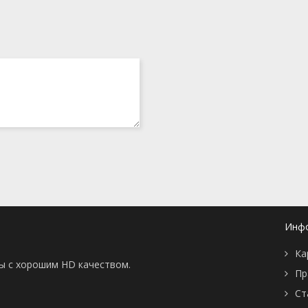
Инф
Ка
ны с хорошим HD качеством.
Пр
Ст