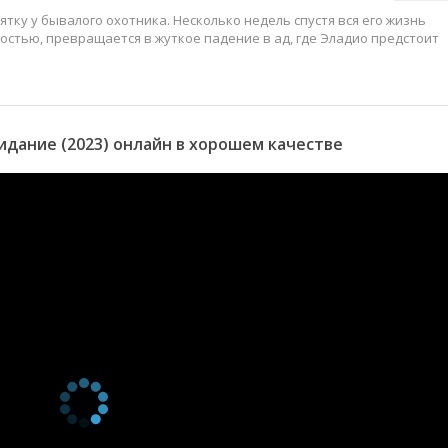
ятку у бывалого охотника. Несколько недель спустя вся его жизнь
ностью, превращается в жуткое падение в ад, где Эладио предстоит
дание (2023) онлайн в хорошем качестве