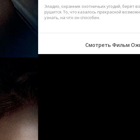
Эладио, охранник охотничьих угодий, берёт вз
рушится. То, что казалось прекрасной возмож
узнать, на что он способен.
Смотреть Фильм Ожи