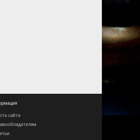
ормация
рта сайта
авообладателям
атьи