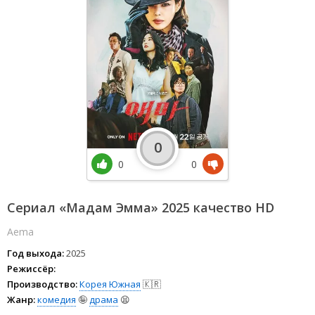
0
0
0
Сериал «Мадам Эмма» 2025 качество HD
Aema
Год выхода:
2025
Режиссёр:
Производство:
Корея Южная
🇰🇷
Жанр:
комедия
🤪
драма
😫