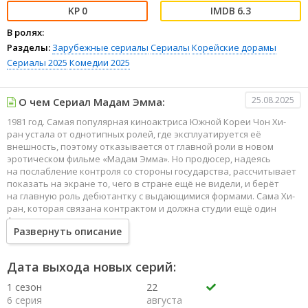
0
6.3
В ролях:
Разделы:
Зарубежные сериалы
Сериалы
Корейские дорамы
Сериалы 2025
Комедии 2025
25.08.2025
О чем Сериал Мадам Эмма:
1981 год. Самая популярная киноактриса Южной Кореи Чон Хи-
ран устала от однотипных ролей, где эксплуатируется её
внешность, поэтому отказывается от главной роли в новом
эротическом фильме «Мадам Эмма». Но продюсер, надеясь
на послабление контроля со стороны государства, рассчитывает
показать на экране то, чего в стране ещё не видели, и берёт
на главную роль дебютантку с выдающимися формами. Сама Хи-
ран, которая связана контрактом и должна студии ещё один
фильм, вынуждена играть в картине персонажа второго плана.
Развернуть описание
Дата выхода новых серий:
1 сезон
22
6 серия
августа