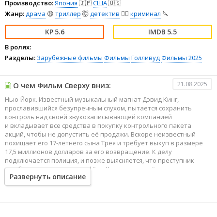
Производство:
Япония
🇯🇵
США
🇺🇸
Жанр:
драма
😫
триллер
🤯
детектив
🕵️‍♂️
криминал
🔪
5.6
5.5
В ролях:
Разделы:
Зарубежные фильмы
Фильмы
Голливуд
Фильмы 2025
21.08.2025
О чем Фильм Сверху вниз:
Нью-Йорк. Известный музыкальный магнат Дэвид Кинг,
прославившийся безупречным слухом, пытается сохранить
контроль над своей звукозаписывающей компанией
и вкладывает все средства в покупку контрольного пакета
акций, чтобы не допустить её продажи. Вскоре неизвестный
похищает его 17-летнего сына Трея и требует выкуп в размере
17,5 миллионов долларов за его возвращение. К делу
подключается полиция, и позже выясняется, что преступник
ошибся и похитил сына шофёра Кинга, но он всё равно
Развернуть описание
продолжает требовать с него выкуп, угрожая убить парня
в случае отказа. Мужчина встаёт перед тяжёлым моральным
выбором, ведь в случае уплаты требуемой суммы за чужого
ребёнка он будет разорён.