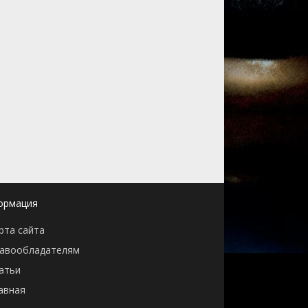
ормация
рта сайта
авообладателям
атьи
авная