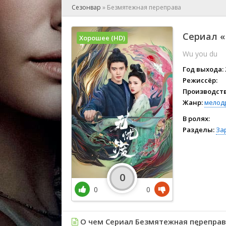
🎲 Игра
Сезонвар
»
Безмятежная переправа
🎙 Концерт
👫 Мелод
Сериал «
Хорошее (HD)
🕺 Мюзик
Wu you du
👨‍💻 Реал
🎤 Ток-шо
Год выхода:
🧙‍♀️ Фант
Режиссёр:
Производств
🏅 Церем
Жанр:
мелод
В ролях:
Разделы:
За
0
0
0
О чем Сериал Безмятежная переправ