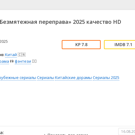
📖 История
🤪 Комедия
🎥 Короткометражка
🔪 Криминал
рама
🎼 Музыка
🧚‍♀️ Мультфильм
Безмятежная переправа» 2025 качество HD
л
👨‍💼 Новости
🎒 Приключения
ьное тв
👨‍👩‍👧‍👦 Семейный
⚽ Спорт
у
🤯 Триллер
😱 Ужасы
2025
7.8
7.1
астика
🤠 Фильм-нуар
🧝‍♂️ Фэнтези
о:
Китай
🇨🇳
ония
рама
👫
фэнтези
🧝‍♂️
рубежные сериалы
Сериалы
Китайские дорамы
Сериалы 2025
16.08.2
а: