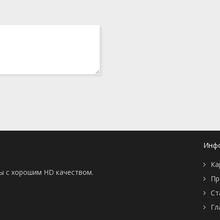
Инф
Ка
ны с хорошим HD качеством.
Пр
Ст
Гл