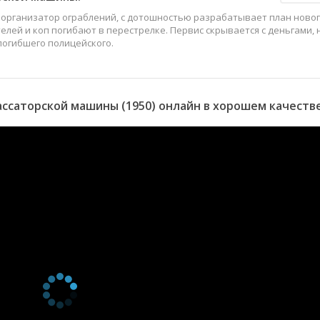
 организатор ограблений, с дотошностью разрабатывает план ново
телей и коп погибают в перестрелке. Первис скрывается с деньгами, 
 погибшего полицейского.
ссаторской машины (1950) онлайн в хорошем качеств