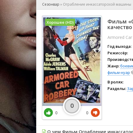
🎲 Игра
Сезонвар
»
Ограбление инкассаторской машины
🎙 Концерт
👫 Мелод
Фильм «О
Хорошее (HD)
🕺 Мюзик
качество
👨‍💻 Реал
Armored Car
🎤 Ток-шо
Год выхода:
🧙‍♀️ Фант
Режиссёр:
🏅 Церем
Производств
Жанр:
боеви
фильм-нуар

В ролях:
Разделы:
За
0
0
0
О чем Фильм Ограбление инкассато