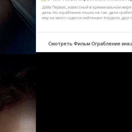
Дэйв Первис, известный в криминальном мире
дела. Но ограбление пошло не так: двое граби
ему на хвост садится лейтенант Корделл, друг
Смотреть Фильм Ограбление инка