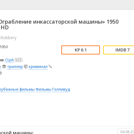
📖 История
🤪 Комедия
🎥 Короткометражка
🔪 Криминал
рама
🎼 Музыка
🧚‍♀️ Мультфильм
грабление инкассаторской машины» 1950
л
👨‍💼 Новости
🎒 Приключения
 HD
ьное тв
👨‍👩‍👧‍👦 Семейный
⚽ Спорт
 Robbery
у
🤯 Триллер
😱 Ужасы
1950
астика
🤠 Фильм-нуар
🧝‍♂️ Фэнтези
6.1
7
ония
о:
США
🇺🇸
к
😎
триллер
🤯
криминал
🔪

рубежные фильмы
Фильмы
Голливуд
04.08.2
рской машины: