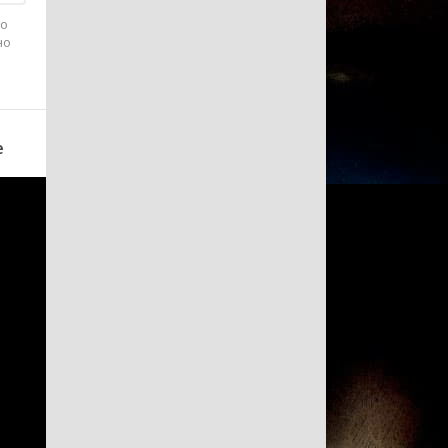
го
но
е