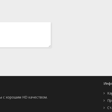
Инф
Ка
ны с хорошим HD качеством.
Пр
Ст