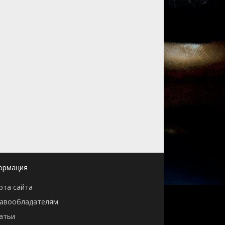
ормация
рта сайта
авообладателям
атьи