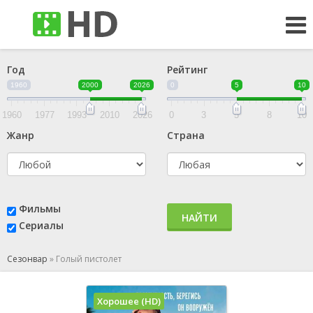
Год
Рейтинг
1960
2000
2026
0
5
10
1960
1977
1993
2010
2026
0
3
5
8
10
Жанр
Страна
Фильмы
НАЙТИ
Сериалы
Сезонвар
»
Голый пистолет
Хорошее (HD)