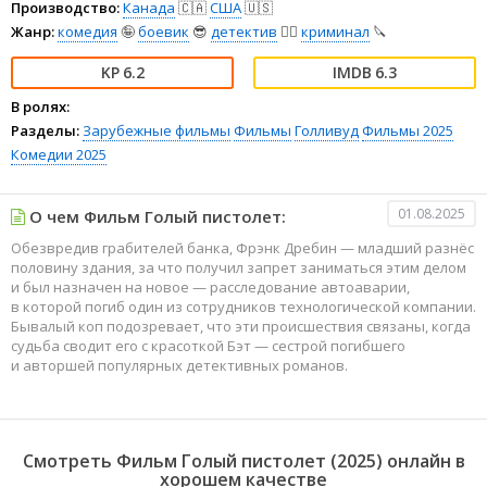
Производство:
Канада
🇨🇦
США
🇺🇸
Жанр:
комедия
🤪
боевик
😎
детектив
🕵️‍♂️
криминал
🔪
6.2
6.3
В ролях:
Разделы:
Зарубежные фильмы
Фильмы
Голливуд
Фильмы 2025
Комедии 2025
01.08.2025
О чем Фильм Голый пистолет:
Обезвредив грабителей банка, Фрэнк Дребин — младший разнёс
половину здания, за что получил запрет заниматься этим делом
и был назначен на новое — расследование автоаварии,
в которой погиб один из сотрудников технологической компании.
Бывалый коп подозревает, что эти происшествия связаны, когда
судьба сводит его с красоткой Бэт — сестрой погибшего
и авторшей популярных детективных романов.
Смотреть Фильм Голый пистолет (2025) онлайн в
хорошем качестве