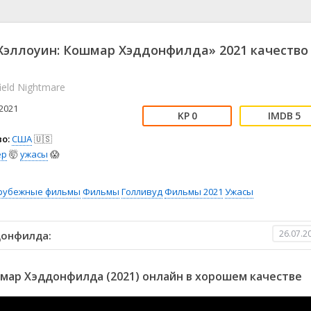
📖 История
🤪 Комедия
🎥 Короткометражка
🔪 Криминал
рама
🎼 Музыка
🧚‍♀️ Мультфильм
эллоуин: Кошмар Хэддонфилда» 2021 качество
л
👨‍💼 Новости
🎒 Приключения
ьное тв
👨‍👩‍👧‍👦 Семейный
⚽ Спорт
ield Nightmare
у
🤯 Триллер
😱 Ужасы
2021
астика
🤠 Фильм-нуар
🧝‍♂️ Фэнтези
0
5
ония
о:
США
🇺🇸
ер
🤯
ужасы
😱
рубежные фильмы
Фильмы
Голливуд
Фильмы 2021
Ужасы
26.07.2
донфилда:
мар Хэддонфилда (2021) онлайн в хорошем качестве