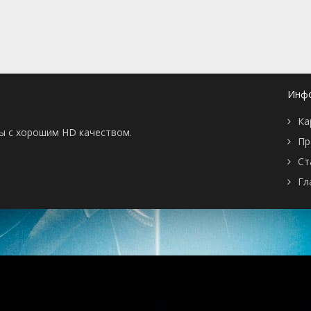
Инф
Ка
ны с хорошим HD качеством.
Пр
Ст
Гл