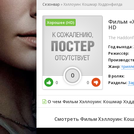
🎲 Игра
Сезонвар
»
Хэллоуин: Кошмар Хэддонфилда
🎙 Концерт
👫 Мелод
Фильм «Х
Хорошее (HD)
🕺 Мюзик
HD
👨‍💻 Реал
The Haddonf
🎤 Ток-шо
Год выхода:
🧙‍♀️ Фант
Режиссёр:
🏅 Церем
Производств
Жанр:
трилл
0
В ролях:
0
0
Разделы:
За
О чем Фильм Хэллоуин: Кошмар Хэд
Смотреть Фильм Хэллоуин: Кош