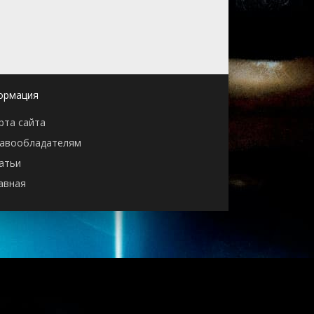
ормация
рта сайта
авообладателям
атьи
авная