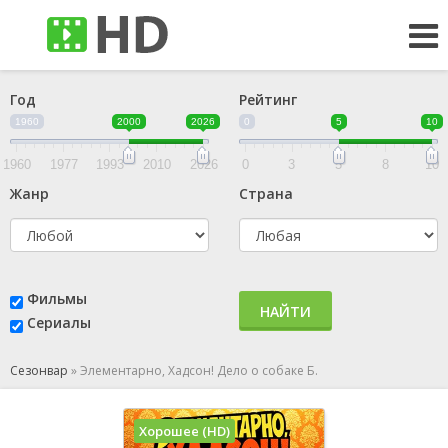
Год
Рейтинг
1960
2000
2026
0
5
10
1960
1977
1993
2010
2026
0
3
5
8
10
Жанр
Страна
Фильмы
НАЙТИ
Сериалы
Сезонвар
»
Элементарно, Хадсон! Дело о собаке Б.
Хорошее (HD)