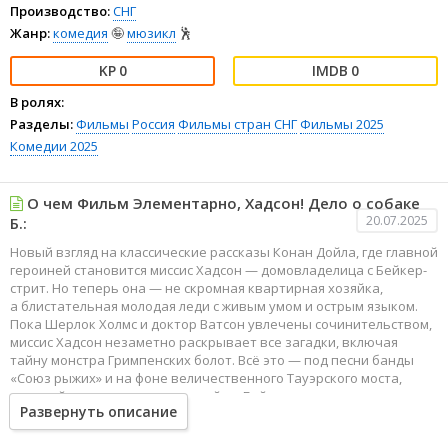
Производство:
СНГ
Жанр:
комедия
🤪
мюзикл
🕺
0
0
В ролях:
Разделы:
Фильмы
Россия
Фильмы стран СНГ
Фильмы 2025
Комедии 2025
О чем Фильм Элементарно, Хадсон! Дело о собаке
20.07.2025
Б.:
Новый взгляд на классические рассказы Конан Дойла, где главной
героиней становится миссис Хадсон — домовладелица с Бейкер-
стрит. Но теперь она — не скромная квартирная хозяйка,
а блистательная молодая леди с живым умом и острым языком.
Пока Шерлок Холмс и доктор Ватсон увлечены сочинительством,
миссис Хадсон незаметно раскрывает все загадки, включая
тайну монстра Гримпенских болот. Всё это — под песни банды
«Союз рыжих» и на фоне величественного Тауэрского моста,
который становится то гостиной на Бейкер-стрит, то мрачным
Развернуть описание
поместьем Баскервилей.