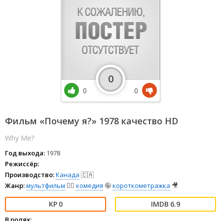
0
0
0
Фильм «Почему я?» 1978 качество HD
Why Me?
Год выхода:
1978
Режиссёр:
Производство:
Канада
🇨🇦
Жанр:
мультфильм
🧚‍♀️
комедия
🤪
короткометражка
🎥
0
6.9
В ролях: