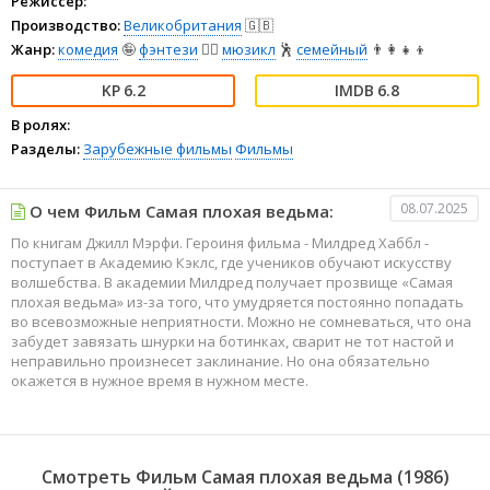
Режиссёр:
Производство:
Великобритания
🇬🇧
Жанр:
комедия
🤪
фэнтези
🧝‍♂️
мюзикл
🕺
семейный
👨‍👩‍👧‍👦
6.2
6.8
В ролях:
Разделы:
Зарубежные фильмы
Фильмы
08.07.2025
О чем Фильм Самая плохая ведьма:
По книгам Джилл Мэрфи. Героиня фильма - Милдред Хаббл -
поступает в Академию Кэклс, где учеников обучают искусству
волшебства. В академии Милдред получает прозвище «Самая
плохая ведьма» из-за того, что умудряется постоянно попадать
во всевозможные неприятности. Можно не сомневаться, что она
забудет завязать шнурки на ботинках, сварит не тот настой и
неправильно произнесет заклинание. Но она обязательно
окажется в нужное время в нужном месте.
Смотреть Фильм Самая плохая ведьма (1986)