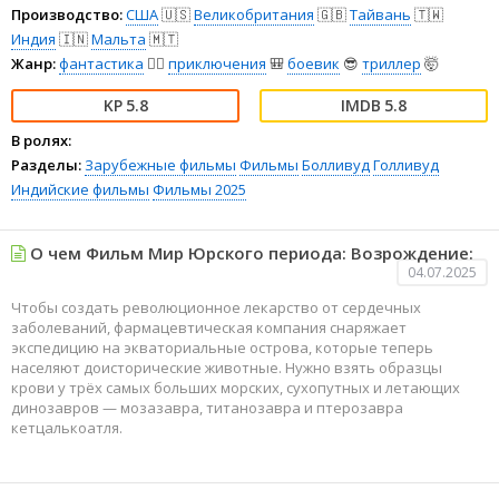
Производство:
США
🇺🇸
Великобритания
🇬🇧
Тайвань
🇹🇼
Индия
🇮🇳
Мальта
🇲🇹
Жанр:
фантастика
🧙‍♀️
приключения
🎒
боевик
😎
триллер
🤯
5.8
5.8
В ролях:
Разделы:
Зарубежные фильмы
Фильмы
Болливуд
Голливуд
Индийские фильмы
Фильмы 2025
О чем Фильм Мир Юрского периода: Возрождение:
04.07.2025
Чтобы создать революционное лекарство от сердечных
заболеваний, фармацевтическая компания снаряжает
экспедицию на экваториальные острова, которые теперь
населяют доисторические животные. Нужно взять образцы
крови у трёх самых больших морских, сухопутных и летающих
динозавров — мозазавра, титанозавра и птерозавра
кетцалькоатля.