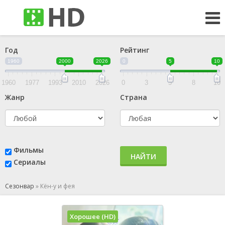
Год
Рейтинг
1960
2000
2026
0
5
10
1960
1977
1993
2010
2026
0
3
5
8
10
Жанр
Страна
Фильмы
НАЙТИ
Сериалы
Сезонвар
»
Кён-у и фея
Хорошее (HD)