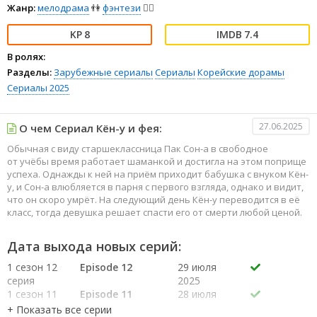
Жанр:
мелодрама
👫
фэнтези
🧝‍♂️
8
7.4
В ролях:
Разделы:
Зарубежные сериалы
Сериалы
Корейские дорамы
Сериалы 2025
27.06.2025
О чем Сериал Кён-у и фея:
Обычная с виду старшеклассница Пак Сон-а в свободное
от учёбы время работает шаманкой и достигла на этом поприще
успеха. Однажды к ней на приём приходит бабушка с внуком Кён-
у, и Сон-а влюбляется в парня с первого взгляда, однако и видит,
что он скоро умрёт. На следующий день Кён-у переводится в её
класс, тогда девушка решает спасти его от смерти любой ценой.
Дата выхода новых серий:
1 сезон 12
Episode 12
29 июля
серия
2025
1 сезон 11
Episode 11
28 июля
серия
2025