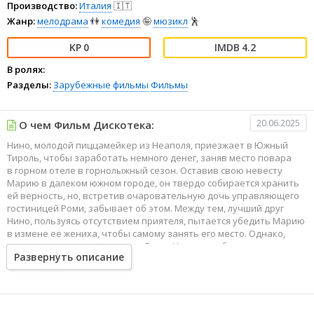
Производство:
Италия
🇮🇹
Жанр:
мелодрама
👫
комедия
🤪
мюзикл
🕺
0
4.2
В ролях:
Разделы:
Зарубежные фильмы
Фильмы
20.06.2025
О чем Фильм Дискотека:
Нино, молодой пиццамейкер из Неаполя, приезжает в Южный
Тироль, чтобы заработать немного денег, заняв место повара
в горном отеле в горнолыжный сезон. Оставив свою невесту
Марию в далеком южном городе, он твердо собирается хранить
ей верность, но, встретив очаровательную дочь управляющего
гостиницей Роми, забывает об этом. Между тем, лучший друг
Нино, пользуясь отсутствием приятеля, пытается убедить Марию
в измене ее жениха, чтобы самому занять его место. Однако,
несмотря на свою симпатию к Роми, Нино не забывает о невесте
Развернуть описание
и решительно отказывается заходить дальше невинного флирта.
Поэтому, вернувшись домой он с удивлением и обидой встречает
холодность поверившей в его неверность Марии, которая лишь
сильнее убеждается в своей правоте, встретив Роми,
приехавшую в Неаполь вместе с отцом.