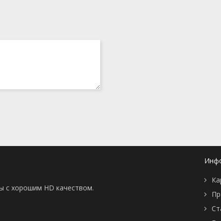
Инф
Ка
ны с хорошим HD качеством.
Пр
Ст