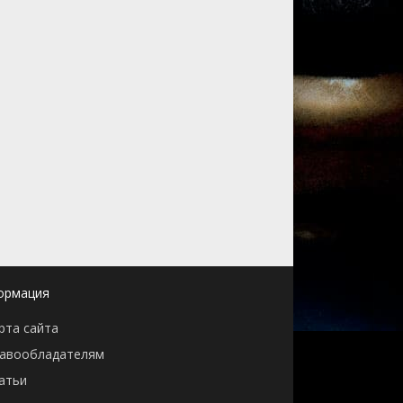
ормация
рта сайта
авообладателям
атьи