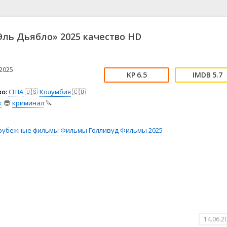
📖 История
🤪 Комедия
🎥 Короткометражка
🔪 Криминал
рама
🎼 Музыка
🧚‍♀️ Мультфильм
ль Дьябло» 2025 качество HD
л
👨‍💼 Новости
🎒 Приключения
ьное тв
👨‍👩‍👧‍👦 Семейный
⚽ Спорт
у
🤯 Триллер
😱 Ужасы
2025
6.5
5.7
астика
🤠 Фильм-нуар
🧝‍♂️ Фэнтези
о:
США
🇺🇸
Колумбия
🇨🇴
ония
к
😎
криминал
🔪
рубежные фильмы
Фильмы
Голливуд
Фильмы 2025
14.06.2