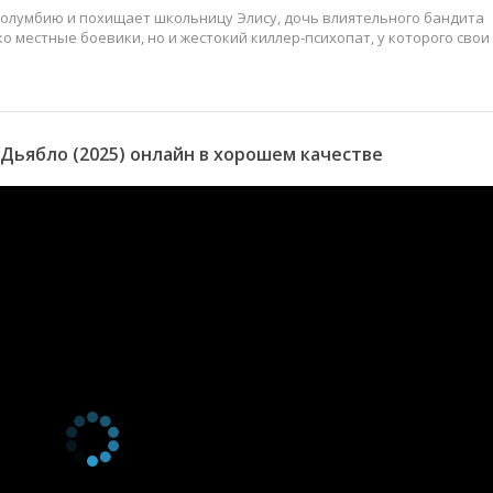
 Колумбию и похищает школьницу Элису, дочь влиятельного бандита
о местные боевики, но и жестокий киллер-психопат, у которого свои
Дьябло (2025) онлайн в хорошем качестве