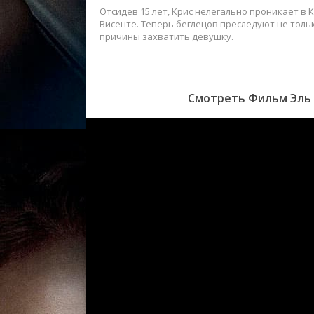
Отсидев 15 лет, Крис нелегально проникает в
Висенте. Теперь беглецов преследуют не тольк
причины захватить девушку.
Смотреть Фильм Эль 