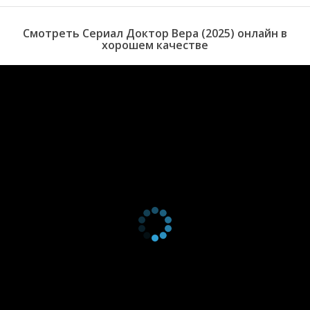
серия
2025
1 сезон 2
Серия 2
13 июня
Смотреть Сериал Доктор Вера (2025) онлайн в
серия
2025
хорошем качестве
1 сезон 1
Серия 1
13 июня
серия
2025