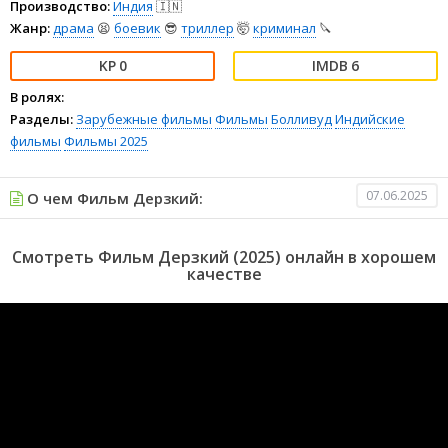
Производство:
Индия
🇮🇳
Жанр:
драма
😫
боевик
😎
триллер
🤯
криминал
🔪
0
6
В ролях:
Разделы:
Зарубежные фильмы
Фильмы
Болливуд
Индийские
фильмы
Фильмы 2025
07.06.2025
О чем Фильм Дерзкий:
Смотреть Фильм Дерзкий (2025) онлайн в хорошем
качестве