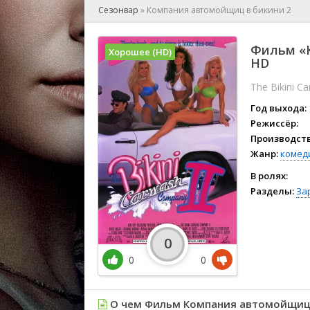
🎲 Игра
Сезонвар
»
Компания автомойщиц в бикини 2
🎙 Концерт
👫 Мелод
Фильм «К
Хорошее (HD)
🕺 Мюзик
HD
👨‍💻 Реал
The Bikini C
🎤 Ток-шо
Год выхода:
🧙‍♀️ Фант
Режиссёр:
🏅 Церем
Производств
Жанр:
комед
В ролях:
Разделы:
За
0
0
0
О чем Фильм Компания автомойщиц 