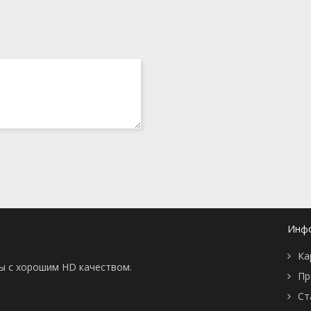
Инф
Ка
ны с хорошим HD качеством.
Пр
Ст