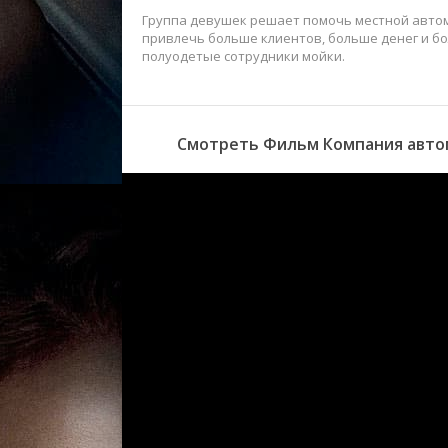
Группа девушек решает помочь местной автом
привлечь больше клиентов, больше денег и б
полуодетые сотрудники мойки.
Смотреть Фильм Компания автом