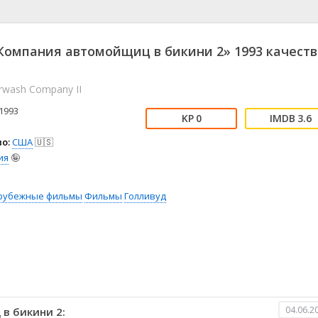
📖 История
🤪 Комедия
🎥 Короткометражка
🔪 Криминал
рама
🎼 Музыка
🧚‍♀️ Мультфильм
омпания автомойщиц в бикини 2» 1993 качеств
л
👨‍💼 Новости
🎒 Приключения
ьное тв
👨‍👩‍👧‍👦 Семейный
⚽ Спорт
arwash Company II
у
🤯 Триллер
😱 Ужасы
1993
астика
🤠 Фильм-нуар
🧝‍♂️ Фэнтези
0
3.6
ония
о:
США
🇺🇸
ия
🤪
рубежные фильмы
Фильмы
Голливуд
04.06.2
в бикини 2: