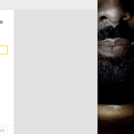
о
025