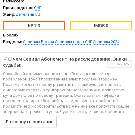
Режиссёр:
Производство:
СНГ
Жанр:
детектив
🕵️‍♂️
7.3
0
В ролях:
Разделы:
Сериалы
Россия
Сериалы стран СНГ
Сериалы 2024
О чем Сериал Абонемент на расследование. Знаки
03.06.2025
судьбы:
Спокойный в криминальном плане Всеславск является
приемлемой зоной проживания целых поколений горожан.
Поэтому, когда по городу разлетается шокирующая новость
о массовых смертях в пригородном ресторанчике, появляется
куча домыслов по поводу трагедии. Оказывается, кафешка
построена на месте бывшей пасеки, хозяин которой погиб
при мистических обстоятельствах. А нынче все присутствующие
зверски расстреляны в упор. Чудом выживает лишь официант,
который и проходит основным свидетелем в резонансном деле.
Развернуть описание
Парень вспоминает, что трагическое утро началось налетом
пчелиного роя, испортившего все сладкие блюда. А позже
экспертиза установит, что часть жертв скончалась