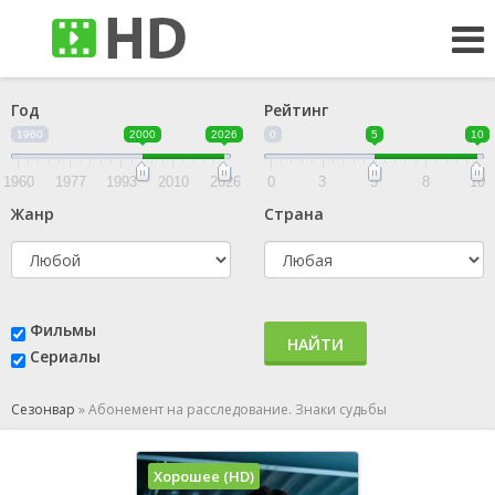
Год
Рейтинг
1960
2000
2026
0
5
10
1960
1977
1993
2010
2026
0
3
5
8
10
Жанр
Страна
Фильмы
НАЙТИ
Сериалы
Сезонвар
»
Абонемент на расследование. Знаки судьбы
Хорошее (HD)