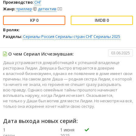
Производство:
СНГ
Жанр:
триллер
🤯
детектив
🕵️‍♂️
0
0
В ролях:
Разделы:
Сериалы
Россия
Сериалы стран СНГ
Сериалы 2025
03.06.2025
О чем Сериал Исчезнувшая:
Даша устраивается домработницей к успешной владелице
ресторана Лидии. Девушка быстро втирается в доверие
к властной бизнесвумен, однако ее появление в доме имеет свои
причины. На самом деле Даша — родная сестра Лидии, о которой
та ничего не знала, но героиня не спешит сразу раскрывать
всю правду. Однако семейные тайны прошлого начинают
всплывать наружу, когда Лидия исчезает. Оказывается,
не только у Даши был мотив для мести Лидии. Но несмотря на всё,
только она искренне хочет найти свою сестру.
Дата выхода новых серий:
1
1 июня
сезон
2025