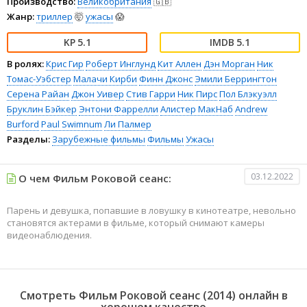
Производство:
Великобритания
🇬🇧
Жанр:
триллер
🤯
ужасы
😱
5.1
5.1
В ролях:
Крис Гир
Роберт Инглунд
Кит Аллен
Дэн Морган
Ник
Томас-Уэбстер
Малачи Кирби
Финн Джонс
Эмили Беррингтон
Серена Райан
Джон Уивер
Стив Гарри
Ник Пирс
Пол Блэкуэлл
Бруклин Бэйкер
Энтони Фаррелли
Алистер МакНаб
Andrew
Burford
Paul Swimnum
Ли Палмер
Разделы:
Зарубежные фильмы
Фильмы
Ужасы
03.12.2022
О чем Фильм Роковой сеанс:
Парень и девушка, попавшие в ловушку в кинотеатре, невольно
становятся актерами в фильме, который снимают камеры
видеонаблюдения.
Смотреть Фильм Роковой сеанс (2014) онлайн в