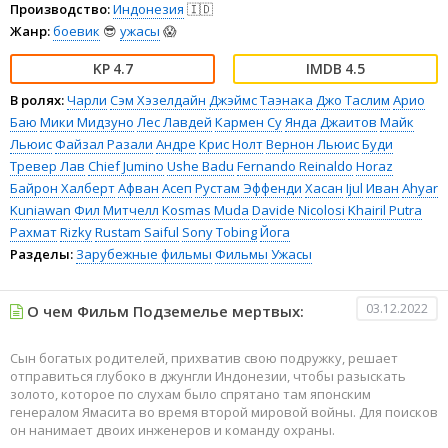
Производство:
Индонезия
🇮🇩
Жанр:
боевик
😎
ужасы
😱
4.7
4.5
В ролях:
Чарли
Сэм Хэзелдайн
Джэймс Таэнака
Джо Таслим
Арио
Баю
Мики Мидзуно
Лес Лавдей
Кармен Су
Янда Джаитов
Майк
Льюис
Файзал Разали
Андре
Крис Нолт
Вернон Льюис
Буди
Тревер Лав
Chief Jumino
Ushe Badu
Fernando Reinaldo
Horaz
Байрон Халберт
Афван
Асеп
Рустам Эффенди
Хасан
Ijul
Иван
Ahyar
Kuniawan
Фил Митчелл
Kosmas Muda
Davide Nicolosi
Khairil Putra
Рахмат
Rizky
Rustam
Saiful
Sony Tobing
Йога
Разделы:
Зарубежные фильмы
Фильмы
Ужасы
03.12.2022
О чем Фильм Подземелье мертвых:
Сын богатых родителей, прихватив свою подружку, решает
отправиться глубоко в джунгли Индонезии, чтобы разыскать
золото, которое по слухам было спрятано там японским
генералом Ямасита во время второй мировой войны. Для поисков
он нанимает двоих инженеров и команду охраны.