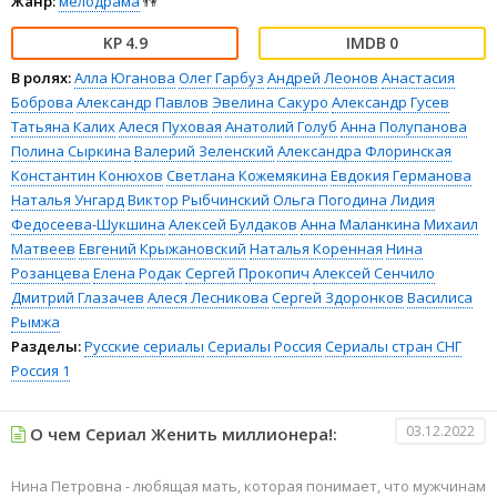
Жанр:
мелодрама
👫
4.9
0
В ролях:
Алла Юганова
Олег Гарбуз
Андрей Леонов
Анастасия
Боброва
Александр Павлов
Эвелина Сакуро
Александр Гусев
Татьяна Калих
Алеся Пуховая
Анатолий Голуб
Анна Полупанова
Полина Сыркина
Валерий Зеленский
Александра Флоринская
Константин Конюхов
Светлана Кожемякина
Евдокия Германова
Наталья Унгард
Виктор Рыбчинский
Ольга Погодина
Лидия
Федосеева-Шукшина
Алексей Булдаков
Анна Маланкина
Михаил
Матвеев
Евгений Крыжановский
Наталья Коренная
Нина
Розанцева
Елена Родак
Сергей Прокопич
Алексей Сенчило
Дмитрий Глазачев
Алеся Лесникова
Сергей Здоронков
Василиса
Рымжа
Разделы:
Русские сериалы
Сериалы
Россия
Сериалы стран СНГ
Россия 1
03.12.2022
О чем Сериал Женить миллионера!:
Нина Петровна - любящая мать, которая понимает, что мужчинам