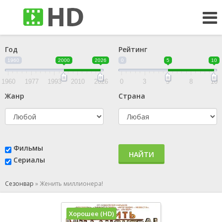
Год
Рейтинг
1960
2000
2026
0
5
10
1960
1977
1993
2010
2026
0
3
5
8
10
Жанр
Страна
Фильмы
НАЙТИ
Сериалы
Сезонвар
»
Женить миллионера!
Хорошее (HD)