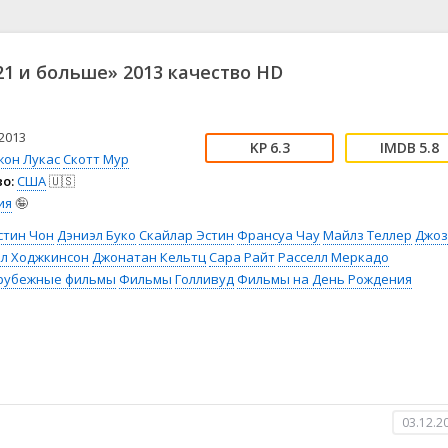
📖 История
🤪 Комедия
🎥 Короткометражка
🔪 Криминал
рама
🎼 Музыка
🧚‍♀️ Мультфильм
1 и больше» 2013 качество HD
л
👨‍💼 Новости
🎒 Приключения
ьное тв
👨‍👩‍👧‍👦 Семейный
⚽ Спорт
у
🤯 Триллер
😱 Ужасы
2013
6.3
5.8
астика
🤠 Фильм-нуар
🧝‍♂️ Фэнтези
жон Лукас
Скотт Мур
о:
США
🇺🇸
ония
ия
🤪
стин Чон
Дэниэл Буко
Скайлар Эстин
Франсуа Чау
Майлз Теллер
Джоз
лл Ходжкинсон
Джонатан Кельтц
Сара Райт
Расселл Меркадо
рубежные фильмы
Фильмы
Голливуд
Фильмы на День Рождения
03.12.2