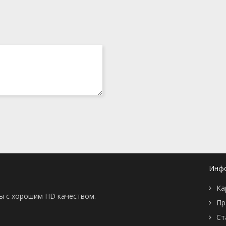
Инф
Ка
ны с хорошим HD качеством.
Пр
Ст