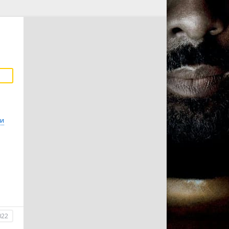
и
022