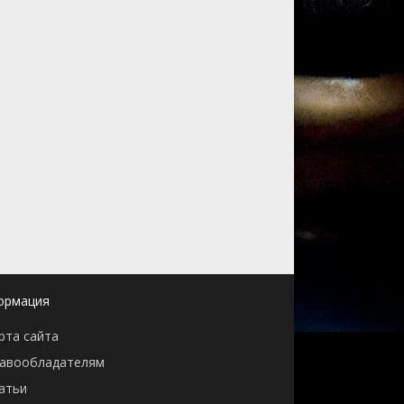
ормация
рта сайта
авообладателям
атьи