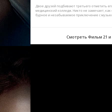
Двое друзей подбивают третьего отметить ег
медицинский колледж. Никто не замечает, как
бурное и незабываемое приключение с музыкой
Смотреть Фильм 21 и 