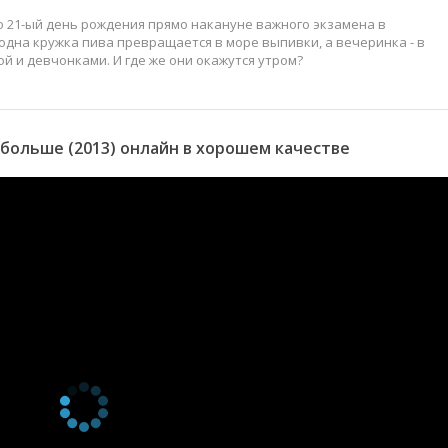
о 21-ый день рождения прямо накануне важного экзамена в
 одна кружка пива превращается в море выпивки, а вечеринка - в
 и девчонками. И где же они окажутся утром?
больше (2013) онлайн в хорошем качестве