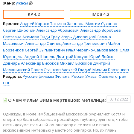
Жанр:
ужасы
😱
4.2
4.2
В ролях:
Андрей Карако
Татьяна Жевнова
Максим Суханов
Сергей Широчин
Александр Абрамович
Александр Воробьев
Светлана Акимова
Энди Треу
Игорь Диковицкий
Галина
Масалович
Александр Одинец
Александр Гринелевич
Майкл
Борзенков
Сергей Зыгмантович
Илья Черепко-Самохвалов
Юлия
Юдинцева
Андрей Шавель
Дмитрий Кожуро
Юрий Лойко-
Довнарь
Александр Бисюков
Михаил Бисюков
Дмитрий
Малашинский
Павел Сташков
Алексей Гладий
Михаил Борзенков
Разделы:
Русские фильмы
Фильмы
Россия
Ужасы
Фильмы стран
СНГ
03.12.2022
О чем Фильм Зима мертвецов: Метелица:
Однажды, в июле, амбициозный московский журналист Костя и
оператор Влад собрались в российскую глубинку для того, чтобы
снять документальный киношедевр о ее жизни и взять
эксклюзивное интервью у местного олигарха. Но, их планы