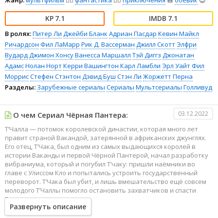
Жанр:
мультфильм
🧚‍♀️
фантастика
🧙‍♀️
приключения
🎒
боевик
😎
7.1
7.1
В ролях:
Питер Ли
Джейби Бланк
Адриан Пасдар
Кевин Майкл
Ричардсон
Фил ЛаМарр
Рик Д. Вассерман
Джилл Скотт
Элфри
Вудард
Джимон Хонсу
Ванесса Маршалл
Тэй Диггз
Джонатан
Адамс
Нолан Норт
Керри Вашингтон
Карл Ламбли
Эрл Уайт
Фил
Моррис
Стефен Стэнтон
Дэвид Буш
Стэн Ли
Жоржетт Перна
Разделы:
Зарубежные сериалы
Сериалы
Мультсериалы
Голливуд
03.12.2022
О чем Сериал Чёрная Пантера:
Т’Чалла — потомок королевской династии, которая много лет
правит страной Вакандой, затерянной в африканских джунглях.
Его отец, Т’Чака, был одним из самых выдающихся королей в
истории Ваканды и первой Чёрной Пантерой, начал разработку
вибраниума, который и погубил Т’чаку: пришли наёмники во
главе с Улиссом Кло и попытались устроить государственный
переворот. Т’Чака был убит, и лишь вмешательство ещё совсем
молодого Т’Чаллы помогло остановить захватчиков и спасти
Ваканду.
Развернуть описание