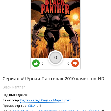
0
0
0
Сериал «Чёрная Пантера» 2010 качество HD
Black Panther
Год выхода:
2010
Режиссёр:
Реджинальд Хадлин
Марк Брукс
Производство:
США
🇺🇸