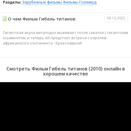
Разделы:
Зарубежные фильмы
Фильмы
Голливуд
03.12.2022
О чем Фильм Гибель титанов:
Гигантская акула мегалодон выживает после схватки с гигантским
осьминогом, и теперь ей предстоит встреча с королем
африканского континента - Крокозавром!
Смотреть Фильм Гибель титанов (2010) онлайн в
хорошем качестве