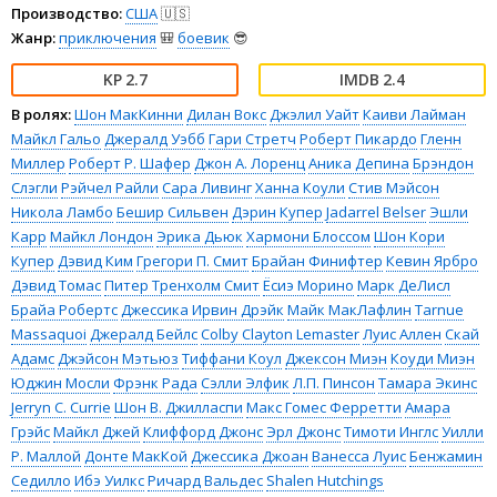
Производство:
США
🇺🇸
Жанр:
приключения
🎒
боевик
😎
2.7
2.4
В ролях:
Шон МакКинни
Дилан Вокс
Джэлил Уайт
Каиви Лайман
Майкл Гальо
Джералд Уэбб
Гари Стретч
Роберт Пикардо
Гленн
Миллер
Роберт Р. Шафер
Джон А. Лоренц
Аника Депина
Брэндон
Слэгли
Рэйчел Райли
Сара Ливинг
Ханна Коули
Стив Мэйсон
Никола Ламбо
Бешир Сильвен
Дэрин Купер
Jadarrel Belser
Эшли
Карр
Майкл Лондон
Эрика Дьюк
Хармони Блоссом
Шон Кори
Купер
Дэвид Ким
Грегори П. Смит
Брайан Финифтер
Кевин Ярбро
Дэвид Томас
Питер Тренхолм Смит
Ёсиэ Морино
Марк ДеЛисл
Брайа Робертс
Джессика Ирвин Дрэйк
Майк МакЛафлин
Tarnue
Massaquoi
Джералд Бейлс
Colby Clayton Lemaster
Луис Аллен
Скай
Адамс
Джэйсон Мэтьюз
Тиффани Коул
Джексон Миэн
Коуди Миэн
Юджин Мосли
Фрэнк Рада
Сэлли Элфик
Л.П. Пинсон
Тамара Экинс
Jerryn C. Currie
Шон В. Джилласпи
Макс Гомес Ферретти
Амара
Грэйс
Майкл Джей
Клиффорд Джонс
Эрл Джонс
Тимоти Инглс
Уилли
Р. Маллой
Донте МакКой
Джессика Джоан
Ванесса Луис
Бенжамин
Седилло
Ибэ Уилкс
Ричард Вальдес
Shalen Hutchings