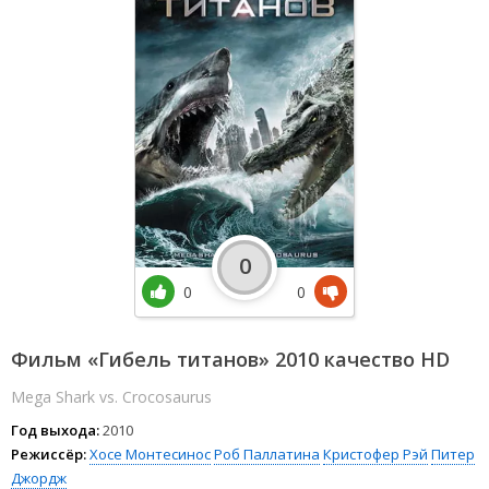
0
0
0
Фильм «Гибель титанов» 2010 качество HD
Mega Shark vs. Crocosaurus
Год выхода:
2010
Режиссёр:
Хосе Монтесинос
Роб Паллатина
Кристофер Рэй
Питер
Джордж