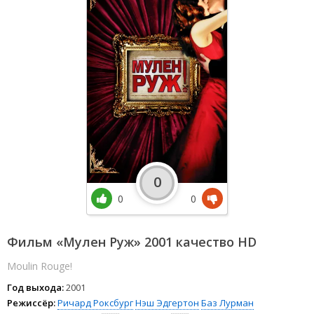
0
0
0
Фильм «Мулен Руж» 2001 качество HD
Moulin Rouge!
Год выхода:
2001
Режиссёр:
Ричард Роксбург
Нэш Эдгертон
Баз Лурман