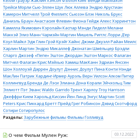
Келли Грауэр
Жаклин Хэнсон
Фэллон Кинг
Венди МакМахон
Трейси Морли
Сью-Эллен Шук
Люк Аллева
Эндрю Арустиан
Камерон Митчелл
Трой Филлипс
Сьюзэн Блэк
Николь Брукс
Даниэль Браун
Анастасия Флевин
Фиона Гейдж
Алекс Хэррингтон
Камилла Якимович
Кэролайн Каспар
Мэнди Лиделл
Мелани
Маккэй
Элиз Манн
Чармэйн Мартин
Мишель Ригглс
Лорри Д’ер
Коул
Майкл Эдж
Глин Грэй
Крэйг Хайнс
Джэми Джуэлл
Райан Меилс
Харлин Мартин
Эндрю Микаллеф
Джонатан Шмёльцер
Брэдли
Спарго
Джозеф «Пепе» Эштон
Джордан Эштон
Маркос Фалаган
Митчел Фалаган
Крис Мэйхью
Хамиш МакКанн
Эдриан Янссен
Шон Холлоуэй
Даррен Доулут
Дэннис Доулут
Пина Конти
Нэнди
МакЛин
Патрик Хардинг-Ирмер
Аурэль Верн
Уилсон Алком
Питер
Коллингвуд
Бренда Де Лэси
Элиана Дона
Корали Эйчхольц
Тим
Эллиотт
Пэт Эванс
Waldo Garrido
Трент Харлоу
Troy Harrison
Джеффри Кием
Харольд Киссин
Йен Линд
Энгус Мартин
Scott
Peters
Крис Пиккард
Бретт Прейд
Грег Робинсон
Дэвид Скотчфорд
Сотири Сотиропулос
Разделы:
Зарубежные фильмы
Фильмы
Голливуд
03.12.2022
О чем Фильм Мулен Руж: