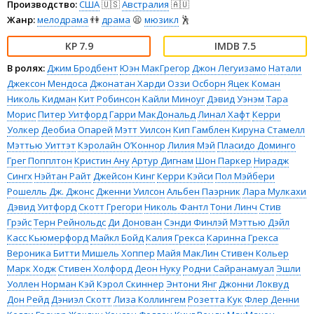
Производство:
США
🇺🇸
Австралия
🇦🇺
Жанр:
мелодрама
👫
драма
😫
мюзикл
🕺
7.9
7.5
В ролях:
Джим Бродбент
Юэн МакГрегор
Джон Легуизамо
Натали
Джексон Мендоса
Джонатан Харди
Оззи Осборн
Яцек Коман
Николь Кидман
Кит Робинсон
Кайли Миноуг
Дэвид Уэнэм
Тара
Морис
Питер Уитфорд
Гарри МакДональд
Линал Хафт
Керри
Уолкер
Деобиа Опарей
Мэтт Уилсон
Кип Гамблен
Кируна Стамелл
Мэттью Уиттэт
Кэролайн О’Коннор
Лилия Мэй
Пласидо Доминго
Грег Попплтон
Кристин Ану
Артур Дигнам
Шон Паркер
Нирадж
Сингх
Нэйтан Райт
Джейсон Кинг
Керри Кэйси
Пол Мэйбери
Рошелль Дж. Джонс
Дженни Уилсон
Альбен Паэрник
Лара Мулкахи
Дэвид Уитфорд
Скотт Грегори
Николь Фантл
Тони Линч
Стив
Грэйс
Терн Рейнольдс
Ди Донован
Сэнди Финлэй
Мэттью Дэйл
Касс Кьюмерфорд
Майкл Бойд
Калия Грекса
Каринна Грекса
Вероника Битти
Мишель Хоппер
Майя МакЛин
Стивен Кольер
Марк Ходж
Стивен Холфорд
Деон Нуку
Родни Сайранамуал
Эшли
Уоллен
Норман Кэй
Кэрол Скиннер
Энтони Янг
Джонни Локвуд
Дон Рейд
Дэниэл Скотт
Лиза Коллингем
Розетта Кук
Флер Денни