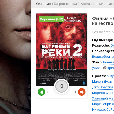
🎲 Игра
Сезонвар
»
Багровые реки 2: Ангелы апокалипсис
🎙 Концерт
👫 Мелод
Фильм «Б
Хорошее (HD)
🕺 Мюзик
качество
👨‍💻 Реал
Les rivières 
🎤 Ток-шо
Год выхода:
🧙‍♀️ Фант
Режиссёр:
О
🏅 Церем
Производств
Великобрита
Жанр:
боеви
ужасы
😱
кри
В ролях:
Анд
Милен Джам
0
Джо Престиа
0
0
Морено
Фран
Халлидей
Жа
Марк Генри
Ж
Николас Сай