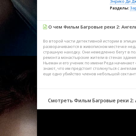
Энрико Ди Д
Разделы:
За
О чем Фильм Багровые реки 2: Ангел
Во второй части детективной истории в эпиц
разворачиваются в живописном местечке неда
страшную находку. Они немедленно бегут в пол
ремонта монастырские жители в стенах здани
Ньеман и его ученик по имени Реда начинают 
знают, что им предстоит столкнуться с ангела
еще одно убийство членов небольшой сектантс
Смотреть Фильм Багровые реки 2: 