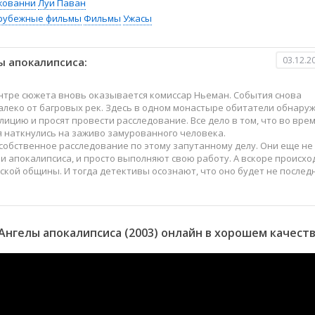
жованни
Луи Паван
рубежные фильмы
Фильмы
Ужасы
03.12.2
ы апокалипсиса:
ентре сюжета вновь оказывается комиссар Ньеман. События снова
леко от багровых рек. Здесь в одном монастыре обитатели обнару
ицию и просят провести расследование. Все дело в том, что во вре
я наткнулись на заживо замурованного человека.
собственное расследование по этому запутанному делу. Они еще не
ми апокалипсиса, и просто выполняют свою работу. А вскоре происхо
кой общины. И тогда детективы осознают, что оно будет не послед
Ангелы апокалипсиса (2003) онлайн в хорошем качест