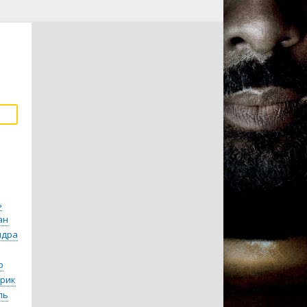
ь
ан
ндра
р
дрик
ль