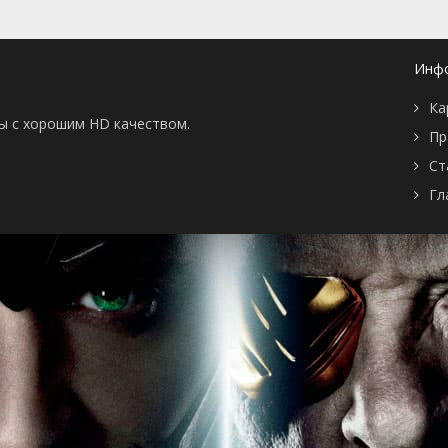
Инф
Ка
ны с хорошим HD качеством.
Пр
Ст
Гл