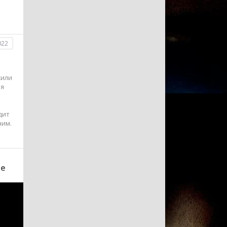
022
жили
мя
дит
ним.
ве