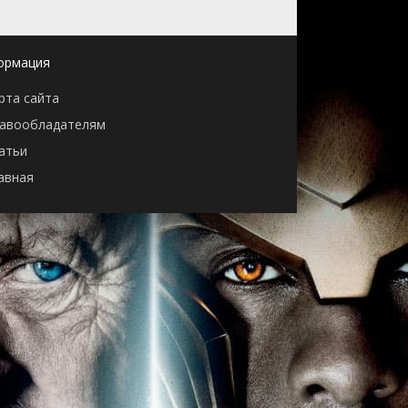
ормация
рта сайта
авообладателям
атьи
авная