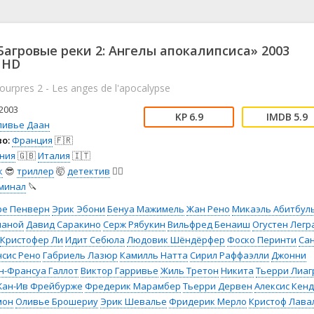
📖 История
🤪 Комедия
а
🎥 Короткометражка
🔪 Криминал
рама
🎼 Музыка
🧚‍♀️ Мультфильм
агровые реки 2: Ангелы апокалипсиса» 2003
л
👨‍💼 Новости
🎒 Приключения
 HD
ьное тв
👨‍👩‍👧‍👦 Семейный
⚽ Спорт
pourpres 2 - Les anges de l'apocalypse
у
🤯 Триллер
😱 Ужасы
2003
астика
🤠 Фильм-нуар
🧝‍♂️ Фэнтези
6.9
5.9
ливье Даан
ония
о:
Франция
🇫🇷
ния
🇬🇧
Италия
🇮🇹
к
😎
триллер
🤯
детектив
🕵️‍♂️
минал
🔪
ре Пенверн
Эрик Эбони
Бенуа Мажимель
Жан Рено
Микаэль Абитбул
паной
Давид Саракино
Серж Рябукин
Вильфред Бенаиш
Огустен Легр
Кристофер Ли
Идит Себюла
Людовик Шёндёрфер
Фоско Перинти
Са
сис Рено
Габриель Лазюр
Камилль Натта
Сирил Раффаэлли
Джонни
н-Франсуа Галлот
Виктор Гарривье
Жиль Третон
Никита
Тьерри Лиаг
ан-Ив Фрейбурже
Фредерик Марамбер
Тьерри Дервен
Алексис Кен
мон
Оливье Брошериу
Эрик Шевалье
Фридерик Мерло
Кристоф Лава