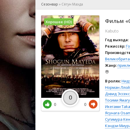
🎲 Игра
Сезонвар
»
Сёгун Маэда
🎙 Концерт
👫 Мелод
Фильм «С
Хорошее (HD)
🕺 Мюзик
Kabuto
👨‍💻 Реал
🎤 Ток-шо
Год выхода:
🧙‍♀️ Фант
Режиссёр:
Г
Производств
🏅 Церем
Великобрита
Жанр:
прикл
😎
В ролях:
Нид
Норман Ллой
Дэвид Эссекс
0
Тосими Ямаг
0
0
Икегами
Taka
Ясунага
Osam
Сугимура
Кен
Кэндзи Миур