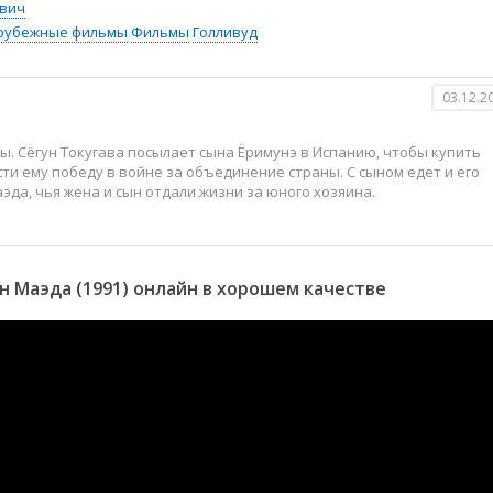
вич
рубежные фильмы
Фильмы
Голливуд
03.12.2
ы. Сёгун Токугава посылает сына Ёримунэ в Испанию, чтобы купить
ти ему победу в войне за объединение страны. С сыном едет и его
да, чья жена и сын отдали жизни за юного хозяина.
 Маэда (1991) онлайн в хорошем качестве