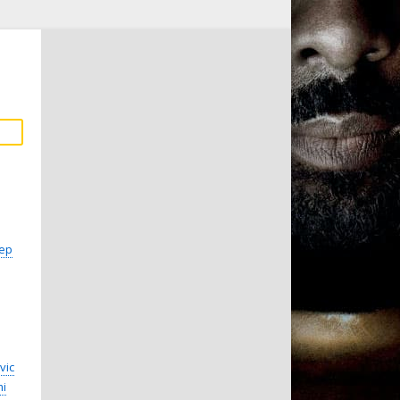
ер
vic
mi