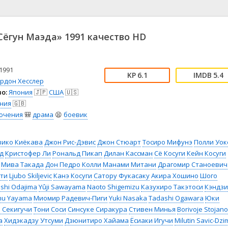
📖 История
🤪 Комедия
🎥 Короткометражка
🔪 Криминал
рама
🎼 Музыка
🧚‍♀️ Мультфильм
ёгун Маэда» 1991 качество HD
л
👨‍💼 Новости
🎒 Приключения
ьное тв
👨‍👩‍👧‍👦 Семейный
⚽ Спорт
у
🤯 Триллер
😱 Ужасы
1991
6.1
5.4
астика
🤠 Фильм-нуар
🧝‍♂️ Фэнтези
ордон Хесслер
о:
Япония
🇯🇵
США
🇺🇸
ония
ния
🇬🇧
ючения
🎒
драма
😫
боевик
зико Киёкава
Джон Рис-Дэвис
Джон Стюарт
Тосиро Мифунэ
Полли Уок
д
Кристофер Ли
Рональд Пикап
Дилан Кассман
Сё Косуги
Кейн Косуги
Мива Такада
Дон Педро Колли
Манами Митани
Драгомир Станоевич
ути
Ljubo Skiljevic
Канэ Косуги
Сатору Фукасаку
Акира Хошино
Шого
shi Odajima
Yûji Sawayama
Naoto Shigemizu
Казухиро Такэтоси
Кэндзи
u Yayama
Миомир Радевич-Пиги
Yuki Nasaka
Tadashi Ogawara
Юки
 Секигучи
Тони Соси
Синсуке Сиракура
Стивен Минья
Borivoje Stojano
а
Хидэкадзу Утсуми
Дзюнитиро Хайама
Ёсиаки Игучи
Milutin Savic-Dzi