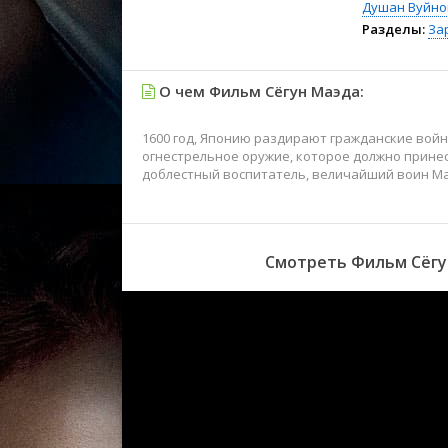
Душан Вуйно
Разделы:
За
О чем Фильм Сёгун Маэда:
1600 год, Японию раздирают гражданские войн
огнестрельное оружие, которое должно принес
доблестный воспитатель, величайший воин Маэ
Смотреть Фильм Сёгун