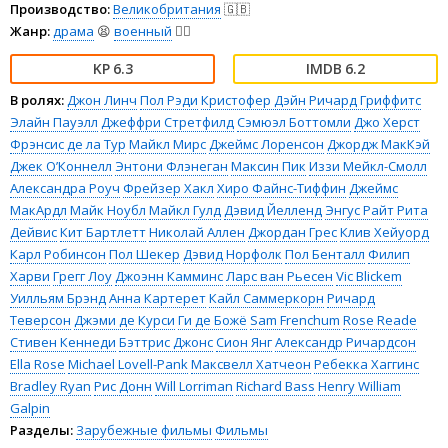
Производство:
Великобритания
🇬🇧
Жанр:
драма
😫
военный
👨‍✈️
6.3
6.2
В ролях:
Джон Линч
Пол Рэди
Кристофер Дэйн
Ричард Гриффитс
Элайн Пауэлл
Джеффри Стретфилд
Сэмюэл Боттомли
Джо Херст
Фрэнсис де ла Тур
Майкл Мирс
Джеймс Лоренсон
Джордж МакКэй
Джек О’Коннелл
Энтони Флэнеган
Максин Пик
Иззи Мейкл-Смолл
Александра Роуч
Фрейзер Хакл
Хиро Файнс-Тиффин
Джеймс
МакАрдл
Майк Ноубл
Майкл Гулд
Дэвид Йелленд
Энгус Райт
Рита
Дейвис
Кит Бартлетт
Николай Аллен
Джордан Грес
Клив Хейуорд
Карл Робинсон
Пол Шекер
Дэвид Норфолк
Пол Бенталл
Филип
Харви
Грегг Лоу
Джоэнн Камминс
Ларс ван Рьесен
Vic Blickem
Уилльям Брэнд
Анна Картерет
Кайл Саммеркорн
Ричард
Теверсон
Джэми де Курси
Ги де Божё
Sam Frenchum
Rose Reade
Стивен Кеннеди
Бэттрис Джонс
Сион Янг
Александр Ричардсон
Ella Rose
Michael Lovell-Pank
Максвелл Хатчеон
Ребекка Хаггинс
Bradley Ryan
Рис Донн
Will Lorriman
Richard Bass
Henry William
Galpin
Разделы:
Зарубежные фильмы
Фильмы