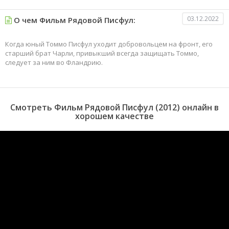
03.12.2022
О чем Фильм Рядовой Писфул:
Когда юный Томмо Писфул уходит добровольцем на фронт, его
старший брат Чарли, привыкший всегда защищать Томмо,
следует за ним во Фландрию.
Смотреть Фильм Рядовой Писфул (2012) онлайн в
хорошем качестве