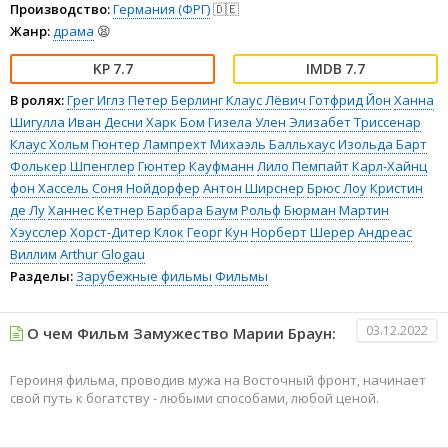
Производство:
Германия (ФРГ)
🇩🇪
Жанр:
драма
😫
7.7
7.7
В ролях:
Грег Иглз
Петер Берлинг
Клаус Лёвич
Готфрид Йон
Ханна
Шигулла
Иван Десни
Харк Бом
Гизела Улен
Элизабет Триссенар
Клаус Хольм
Гюнтер Лампрехт
Михаэль Балльхаус
Изольда Барт
Фолькер Шпенглер
Гюнтер Кауфманн
Лило Пемпайт
Карл-Хайнц
фон Хассель
Соня Нойдорфер
Антон Ширснер
Брюс Лоу
Кристин
де Лу
Ханнес Кетнер
Барбара Баум
Рольф Бюрман
Мартин
Хэусслер
Хорст-Дитер Клок
Георг Кун
Норберт Шерер
Андреас
Виллим
Arthur Glogau
Разделы:
Зарубежные фильмы
Фильмы
03.12.2022
О чем Фильм Замужество Марии Браун:
Героиня фильма, проводив мужа на Восточный фронт, начинает
свой путь к богатству - любыми способами, любой ценой.