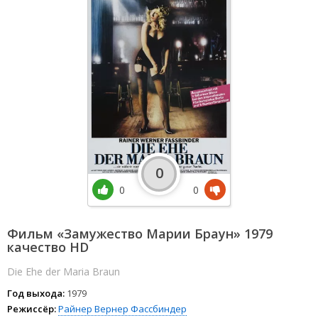
0
0
0
Фильм «Замужество Марии Браун» 1979
качество HD
Die Ehe der Maria Braun
Год выхода:
1979
Режиссёр:
Райнер Вернер Фассбиндер