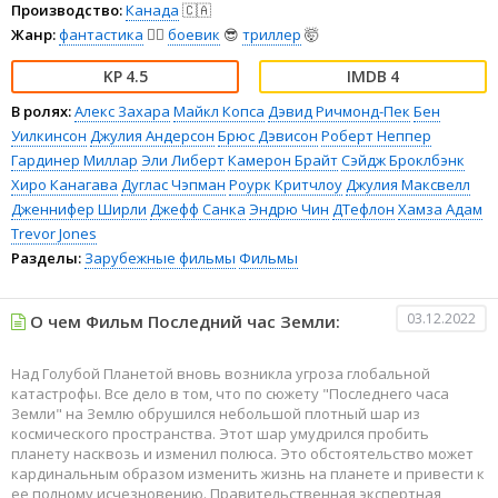
Производство:
Канада
🇨🇦
Жанр:
фантастика
🧙‍♀️
боевик
😎
триллер
🤯
4.5
4
В ролях:
Алекс Захара
Майкл Копса
Дэвид Ричмонд-Пек
Бен
Уилкинсон
Джулия Андерсон
Брюс Дэвисон
Роберт Неппер
Гардинер Миллар
Эли Либерт
Камерон Брайт
Сэйдж Броклбэнк
Хиро Канагава
Дуглас Чэпман
Роурк Критчлоу
Джулия Максвелл
Дженнифер Ширли
Джефф Санка
Эндрю Чин
ДТефлон
Хамза Адам
Trevor Jones
Разделы:
Зарубежные фильмы
Фильмы
03.12.2022
О чем Фильм Последний час Земли:
Над Голубой Планетой вновь возникла угроза глобальной
катастрофы. Все дело в том, что по сюжету "Последнего часа
Земли" на Землю обрушился небольшой плотный шар из
космического пространства. Этот шар умудрился пробить
планету насквозь и изменил полюса. Это обстоятельство может
кардинальным образом изменить жизнь на планете и привести к
ее полному исчезновению. Правительственная экспертная