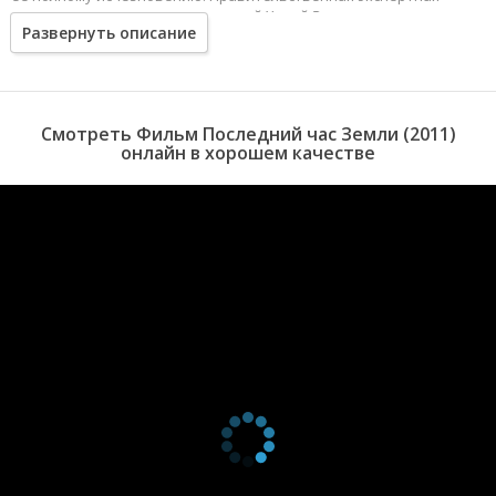
группа, во главе с очаровательной Хлоей Эдвардс, пытается
Развернуть описание
остановить катастрофу и восстановить магнитные поля, чтобы
Земля вновь смогла вращаться вокруг своей оси.
Смотреть Фильм Последний час Земли (2011)
онлайн в хорошем качестве