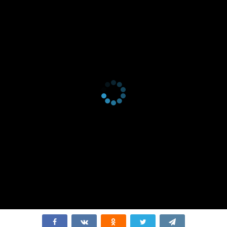
1 сезон 6
Donde no llega la
28 марта
серия
luz
2021
1 сезон 5
La decisión
21 марта
серия
2021
1 сезон 4
Vuela
14 марта
серия
2021
1 сезон 3
Credo ut
7 марта
серия
intelligam
2021
1 сезон 2
La noche del rey
28 февраля
серия
2021
1 сезон 1
El ingrediente
21 февраля
серия
esencial
2021