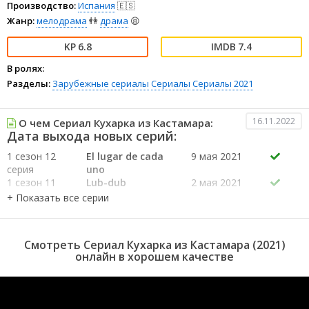
Производство:
Испания
🇪🇸
Жанр:
мелодрама
👫
драма
😫
6.8
7.4
В ролях:
Разделы:
Зарубежные сериалы
Сериалы
Сериалы 2021
16.11.2022
О чем Сериал Кухарка из Кастамара:
Дата выхода новых серий:
1 сезон 12
El lugar de cada
9 мая 2021
серия
uno
1 сезон 11
Lub-dub
2 мая 2021
серия
1 сезон 10
Lo que de verdad
25 апреля
серия
importa
2021
1 сезон 9
La verdad
18 апреля
Смотреть Сериал Кухарка из Кастамара (2021)
серия
2021
онлайн в хорошем качестве
1 сезон 8
Lo que no será
11 апреля
серия
2021
1 сезон 7
Para que no nos
4 апреля
серия
borren
2021