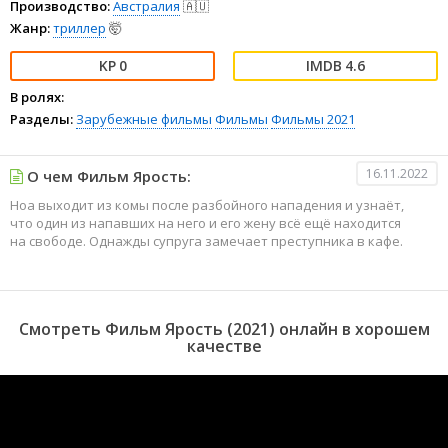
Производство:
Австралия
🇦🇺
Жанр:
триллер
🤯
0
4.6
В ролях:
Разделы:
Зарубежные фильмы
Фильмы
Фильмы 2021
16.11.2022
О чем Фильм Ярость:
Ноа выходит из комы после разбойного нападения и узнаёт,
что один из напавших на него и его жену всё ещё находится
на свободе. Однажды супруга замечает преступника в кафе.
Смотреть Фильм Ярость (2021) онлайн в хорошем
качестве