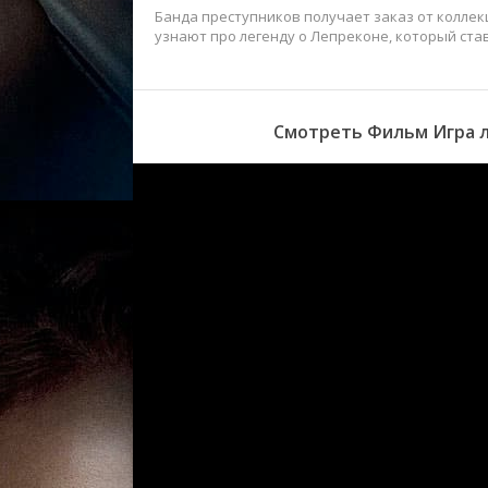
Банда преступников получает заказ от коллек
узнают про легенду о Лепреконе, который ста
Смотреть Фильм Игра л