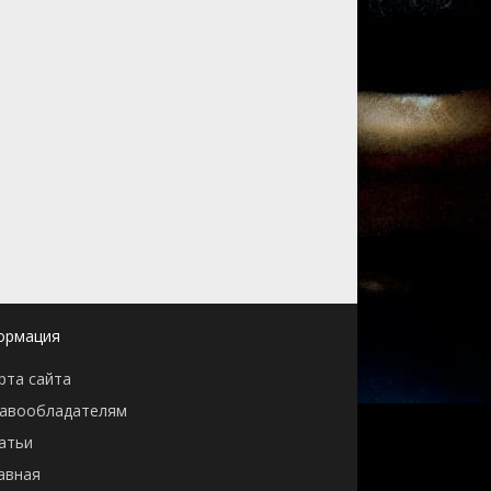
ормация
рта сайта
авообладателям
атьи
авная