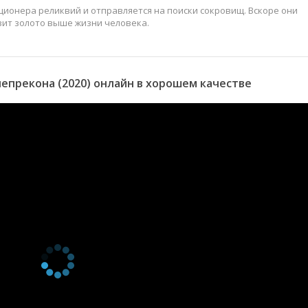
ционера реликвий и отправляется на поиски сокровищ. Вскоре они
вит золото выше жизни человека.
епрекона (2020) онлайн в хорошем качестве