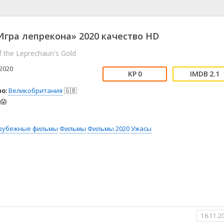
📖 История
🤪 Комедия
🎥 Короткометражка
🔪 Криминал
рама
🎼 Музыка
🧚‍♀️ Мультфильм
гра лепрекона» 2020 качество HD
л
👨‍💼 Новости
🎒 Приключения
 the Leprechaun's Gold
ьное тв
👨‍👩‍👧‍👦 Семейный
⚽ Спорт
у
🤯 Триллер
😱 Ужасы
2020
0
2.1
астика
🤠 Фильм-нуар
🧝‍♂️ Фэнтези
о:
Великобритания
🇬🇧
ония
😱
рубежные фильмы
Фильмы
Фильмы 2020
Ужасы
16.11.2