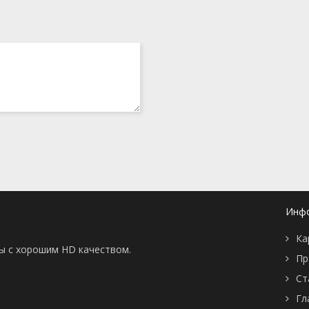
Инф
Ка
ны с хорошим HD качеством.
Пр
Ст
Гл