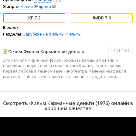
Жанр:
комедия
🤪
драма
😫
7.2
7.6
В ролях:
Разделы:
Зарубежные фильмы
Фильмы
16.11.2022
О чем Фильм Карманные деньги:
Это лёгкий и лиричный фильм, рассказывающий о жизни и
проблемах подростков из маленького французского городка:
первая любовь в темном зале кинотеатра, маленькие кражи в
магазине, забавные истории в отношениях с родителями...
Смотреть Фильм Карманные деньги (1976) онлайн в
хорошем качестве