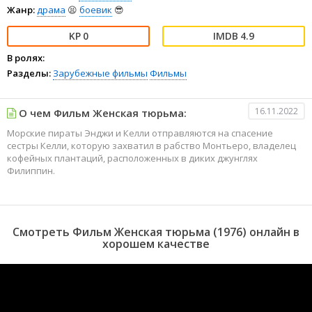
Жанр:
драма
😫
боевик
😎
0
4.9
В ролях:
Разделы:
Зарубежные фильмы
Фильмы
16.11.2022
О чем Фильм Женская тюрьма:
Морские пираты Энджи и Келли отправляются на спасение
сестры Келли, которую захватил в рабство Монтьеро, владелец
кофейных плантаций, расположенных в диких джунглях
Филиппин.
Смотреть Фильм Женская тюрьма (1976) онлайн в
хорошем качестве